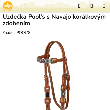
Přejít
Hledat
NÁKUP
na
KOŠÍK
obsah
Uzdečka Pool's s Navajo korálkovým
zdobením
Značka:
POOL'S