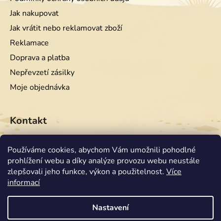
Jak nakupovat
Jak vrátit nebo reklamovat zboží
Reklamace
Doprava a platba
Nepřevzetí zásilky
Moje objednávka
Kontakt
info
@
equiwest.cz
Používáme cookies, abychom Vám umožnili pohodlné
prohlížení webu a díky analýze provozu webu neustále
+420724001554
zlepšovali jeho funkce, výkon a použitelnost.
Více
informací
Nastavení