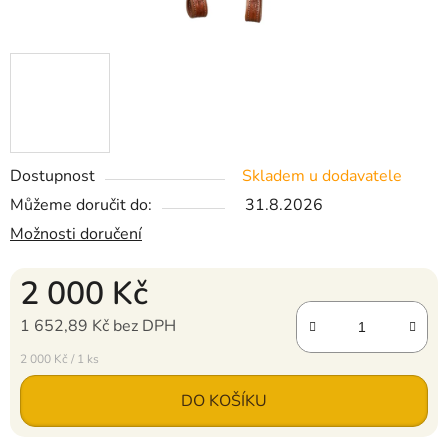
Dostupnost
Skladem u dodavatele
Můžeme doručit do:
31.8.2026
Možnosti doručení
2 000 Kč
1 652,89 Kč bez DPH
Měrná cena:
2 000 Kč / 1 ks
DO KOŠÍKU