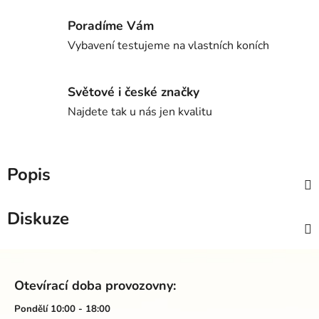
Poradíme Vám
Vybavení testujeme na vlastních koních
Světové i české značky
Najdete tak u nás jen kvalitu
Popis
Diskuze
Z
á
Otevírací doba provozovny:
p
a
Pondělí 10:00 - 18:00