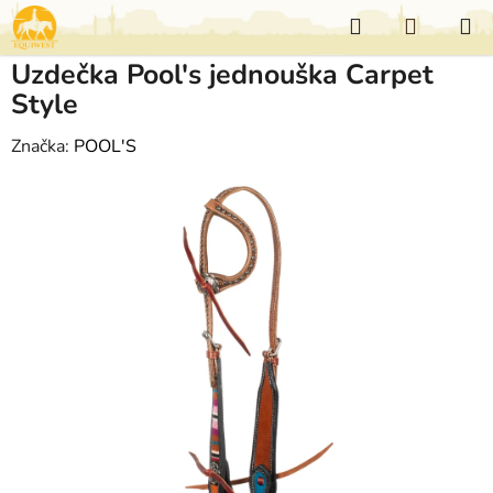
Přejít
Hledat
NÁKUP
na
KOŠÍK
obsah
Uzdečka Pool's jednouška Carpet
Style
Značka:
POOL'S