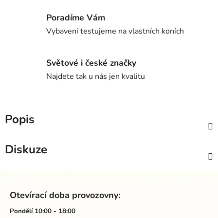
Poradíme Vám
Vybavení testujeme na vlastních koních
Světové i české značky
Najdete tak u nás jen kvalitu
Popis
Diskuze
Z
á
Otevírací doba provozovny:
p
a
Pondělí 10:00 - 18:00