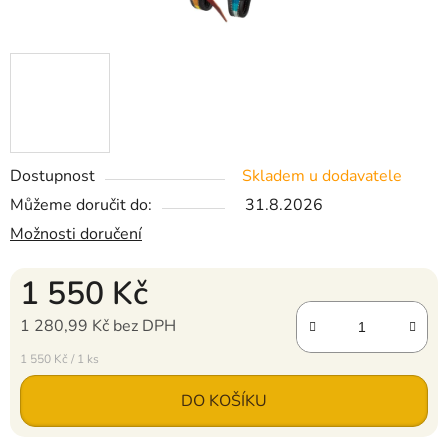
Dostupnost
Skladem u dodavatele
Můžeme doručit do:
31.8.2026
Možnosti doručení
1 550 Kč
1 280,99 Kč bez DPH
Měrná cena:
1 550 Kč / 1 ks
DO KOŠÍKU