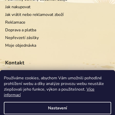
Jak nakupovat
Jak vrátit nebo reklamovat zboží
Reklamace
Doprava a platba
Nepřevzetí zásilky
Moje objednávka
Kontakt
info
@
equiwest.cz
Používáme cookies, abychom Vám umožnili pohodlné
prohlížení webu a díky analýze provozu webu neustále
+420724001554
zlepšovali jeho funkce, výkon a použitelnost.
Více
informací
Nastavení