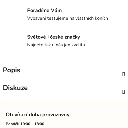
Poradíme Vám
Vybavení testujeme na vlastních koních
Světové i české značky
Najdete tak u nás jen kvalitu
Popis
Diskuze
Z
á
Otevírací doba provozovny:
p
a
Pondělí 10:00 - 18:00