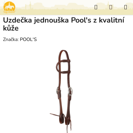
Přejít
Hledat
NÁKUP
na
KOŠÍK
obsah
Uzdečka jednouška Pool's z kvalitní
kůže
Značka:
POOL'S