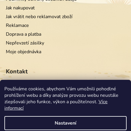
Jak nakupovat
Jak vrátit nebo reklamovat zboží
Reklamace
Doprava a platba
Nepřevzetí zásilky
Moje objednávka
Kontakt
info
@
equiwest.cz
Používáme cookies, abychom Vám umožnili pohodlné
prohlížení webu a díky analýze provozu webu neustále
+420724001554
zlepšovali jeho funkce, výkon a použitelnost.
Více
informací
Nastavení