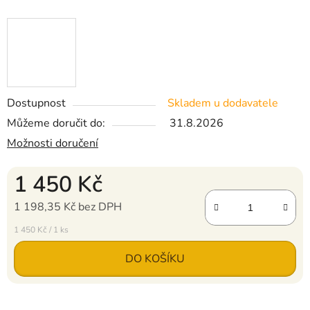
Dostupnost
Skladem u dodavatele
Můžeme doručit do:
31.8.2026
Možnosti doručení
1 450 Kč
1 198,35 Kč bez DPH
Měrná cena:
1 450 Kč / 1 ks
DO KOŠÍKU