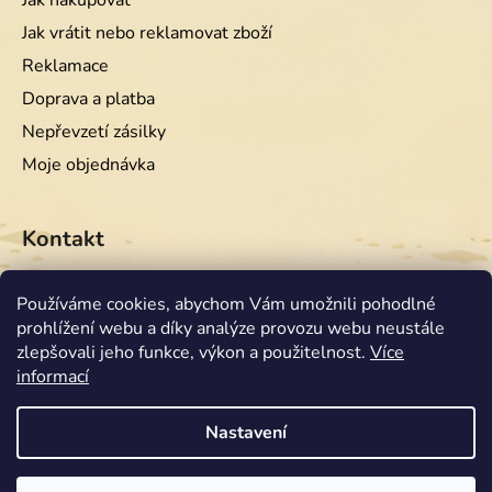
Jak nakupovat
Jak vrátit nebo reklamovat zboží
Reklamace
Doprava a platba
Nepřevzetí zásilky
Moje objednávka
Kontakt
info
@
equiwest.cz
Používáme cookies, abychom Vám umožnili pohodlné
prohlížení webu a díky analýze provozu webu neustále
+420724001554
zlepšovali jeho funkce, výkon a použitelnost.
Více
informací
Nastavení