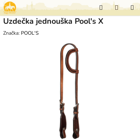
Přejít
Hledat
NÁKUP
na
KOŠÍK
obsah
Uzdečka jednouška Pool's X
Značka:
POOL'S