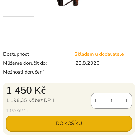
Dostupnost
Skladem u dodavatele
Můžeme doručit do:
28.8.2026
Možnosti doručení
1 450 Kč
1 198,35 Kč bez DPH
Měrná cena:
1 450 Kč / 1 ks
DO KOŠÍKU