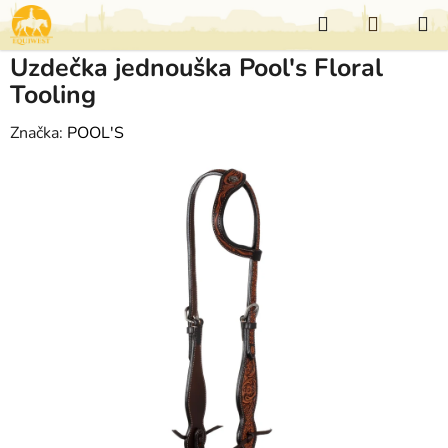
Přejít
Hledat
NÁKUP
na
KOŠÍK
obsah
Uzdečka jednouška Pool's Floral
Tooling
Značka:
POOL'S