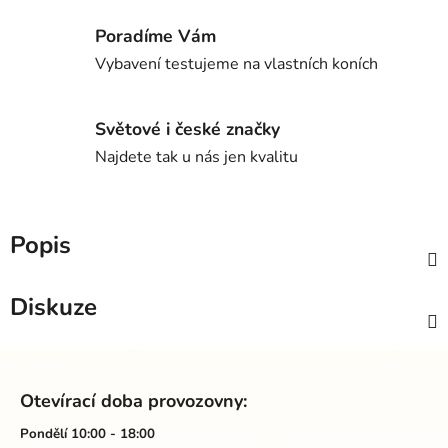
Poradíme Vám
Vybavení testujeme na vlastních koních
Světové i české značky
Najdete tak u nás jen kvalitu
Popis
Diskuze
Z
á
Otevírací doba provozovny:
p
a
Pondělí 10:00 - 18:00