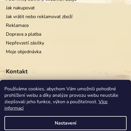
Jak nakupovat
Jak vrátit nebo reklamovat zboží
Reklamace
Doprava a platba
Nepřevzetí zásilky
Moje objednávka
Kontakt
info
@
equiwest.cz
Používáme cookies, abychom Vám umožnili pohodlné
prohlížení webu a díky analýze provozu webu neustále
+420724001554
zlepšovali jeho funkce, výkon a použitelnost.
Více
informací
Nastavení