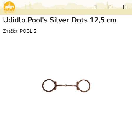
Přejít
Hledat
NÁKUP
na
KOŠÍK
obsah
Udidlo Pool's Silver Dots 12,5 cm
Značka:
POOL'S