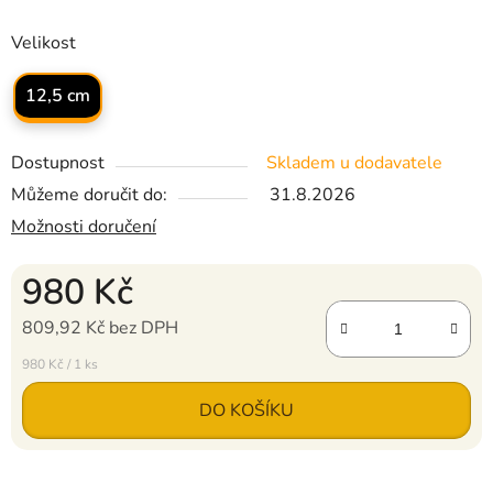
Velikost
12,5 cm
Dostupnost
Skladem u dodavatele
Můžeme doručit do:
31.8.2026
Možnosti doručení
980 Kč
809,92 Kč bez DPH
Měrná cena:
980 Kč / 1 ks
DO KOŠÍKU