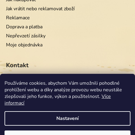
Jak vrátit nebo reklamovat zboží
Reklamace
Doprava a platba
Nepřevzetí zásilky
Moje objednávka
Kontakt
info
@
equiwest.cz
Používáme cookies, abychom Vám umožnili pohodlné
prohlížení webu a díky analýze provozu webu neustále
+420724001554
zlepšovali jeho funkce, výkon a použitelnost.
Více
informací
Nastavení