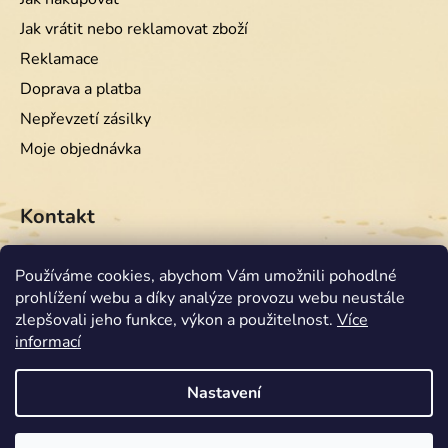
Jak vrátit nebo reklamovat zboží
Reklamace
Doprava a platba
Nepřevzetí zásilky
Moje objednávka
Kontakt
info
@
equiwest.cz
Používáme cookies, abychom Vám umožnili pohodlné
prohlížení webu a díky analýze provozu webu neustále
+420724001554
zlepšovali jeho funkce, výkon a použitelnost.
Více
informací
Nastavení