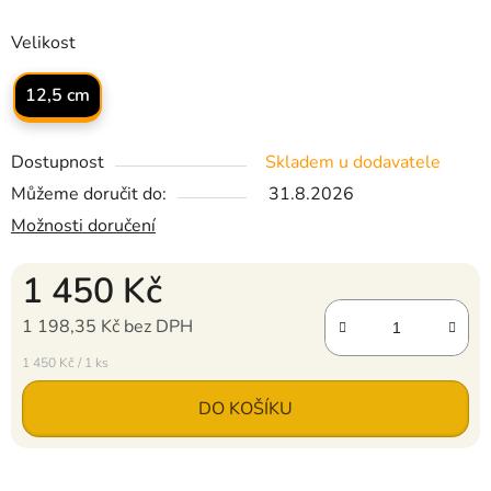
Velikost
12,5 cm
Dostupnost
Skladem u dodavatele
Můžeme doručit do:
31.8.2026
Možnosti doručení
1 450 Kč
1 198,35 Kč bez DPH
Měrná cena:
1 450 Kč / 1 ks
DO KOŠÍKU