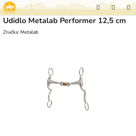
Přejít
Hledat
NÁKUP
na
KOŠÍK
obsah
Udidlo Metalab Performer 12,5 cm
Značka:
Metalab