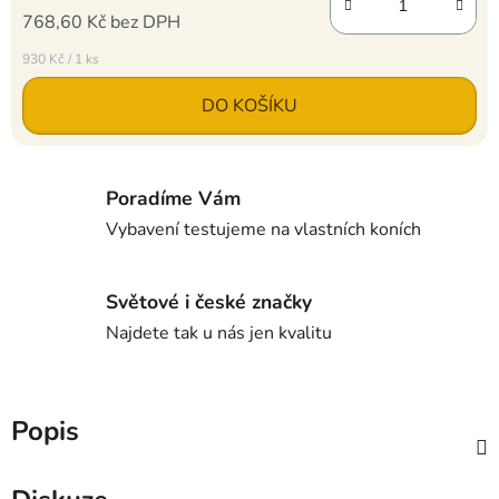
768,60 Kč bez DPH
Měrná cena:
930 Kč / 1 ks
DO KOŠÍKU
Poradíme Vám
Vybavení testujeme na vlastních koních
Světové i české značky
Najdete tak u nás jen kvalitu
Popis