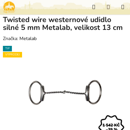
Přejít
Hledat
NÁKUP
na
KOŠÍK
obsah
Twisted wire westernové udidlo
silné 5 mm Metalab, velikost 13 cm
Značka:
Metalab
TIP
VÝPRODEJ
1 542 KČ
–39 %