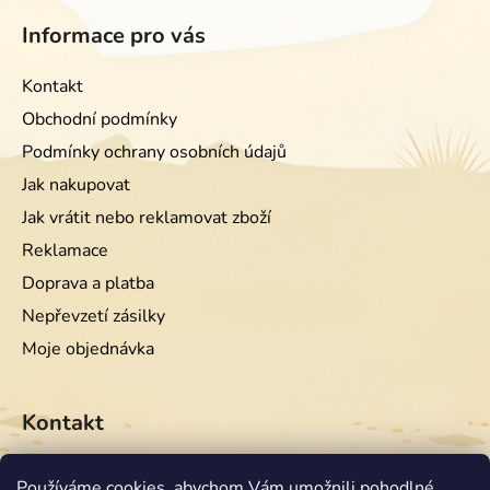
Informace pro vás
Kontakt
Obchodní podmínky
Podmínky ochrany osobních údajů
Jak nakupovat
Jak vrátit nebo reklamovat zboží
Reklamace
Doprava a platba
Nepřevzetí zásilky
Moje objednávka
Kontakt
info
@
equiwest.cz
Používáme cookies, abychom Vám umožnili pohodlné