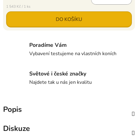
Měrná cena:
1 543 Kč / 1 ks
DO KOŠÍKU
Poradíme Vám
Vybavení testujeme na vlastních koních
Světové i české značky
Najdete tak u nás jen kvalitu
Popis
Diskuze