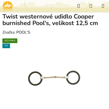
Přejít
Hledat
NÁKUP
na
KOŠÍK
obsah
Twist westernové udidlo Cooper
burnished Pool's, velikost 12,5 cm
Značka:
POOL'S
NOVINKA
TIP