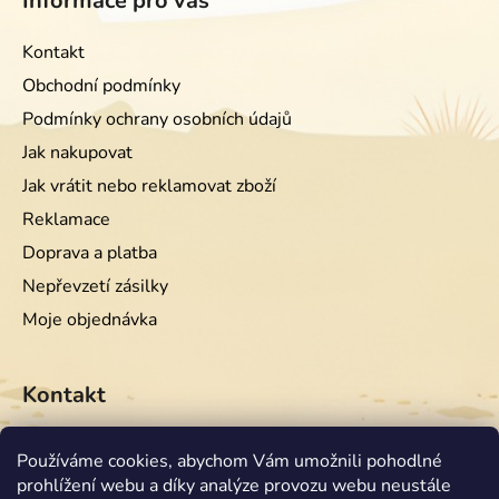
Informace pro vás
Kontakt
Obchodní podmínky
Podmínky ochrany osobních údajů
Jak nakupovat
Jak vrátit nebo reklamovat zboží
Reklamace
Doprava a platba
Nepřevzetí zásilky
Moje objednávka
Kontakt
info
@
equiwest.cz
Používáme cookies, abychom Vám umožnili pohodlné
prohlížení webu a díky analýze provozu webu neustále