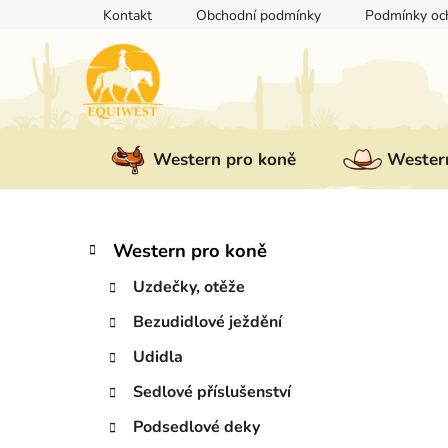
Přejít
Kontakt
Obchodní podmínky
Podmínky och
na
obsah
Western pro koně
Western
P
K
Přeskočit
Western pro koně
a
kategorie
o
t
Uzdečky, otěže
s
e
t
Bezudidlové ježdění
g
r
o
Udidla
a
r
i
n
Sedlové příslušenství
e
n
Podsedlové deky