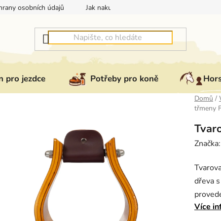
rany osobních údajů
Jak nakupovat
Jak vrátit nebo reklam
 pro jezdce
Potřeby pro koně
Hor
Domů
/
třmeny 
Tvar
Značka
Tvarov
dřeva 
provede
Více in