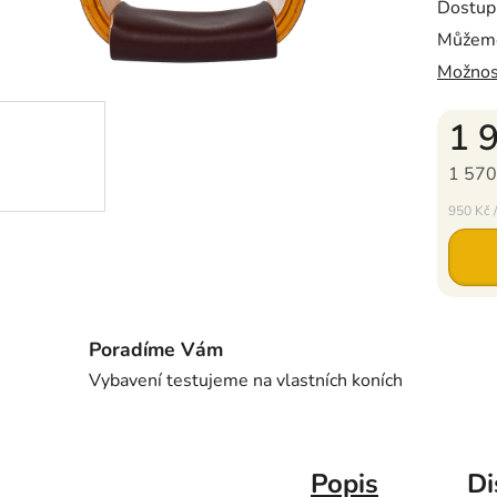
Dostup
Můžeme
Možnos
1 
1 570
Měrná c
950 Kč /
Poradíme Vám
Vybavení testujeme na vlastních koních
Popis
Di