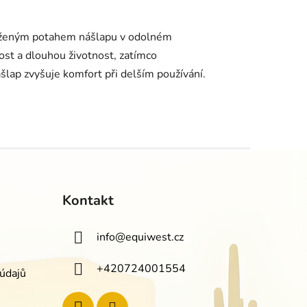
koženým potahem nášlapu v odolném
ost a dlouhou životnost, zatímco
šlap zvyšuje komfort při delším používání.
Kontakt
info
@
equiwest.cz
+420724001554
údajů