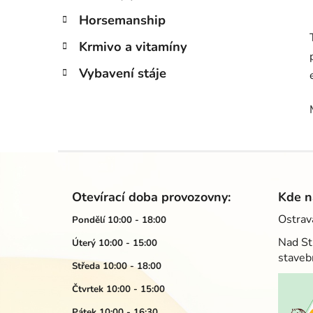
Horsemanship
Krmivo a vitamíny
Vybavení stáje
Z
á
Otevírací doba provozovny:
Kde n
p
Ostrav
Pondělí 10:00 - 18:00
a
Nad St
Úterý 10:00 - 15:00
t
staveb
í
Středa 10:00 - 18:00
Čtvrtek 10:00 - 15:00
Pátek 10:00 - 16:30