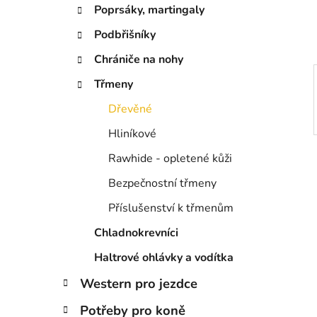
í
Poprsáky, martingaly
p
a
Podbřišníky
n
Chrániče na nohy
e
Třmeny
l
Dřevěné
Hliníkové
Rawhide - opletené kůži
Bezpečnostní třmeny
Příslušenství k třmenům
Chladnokrevníci
Haltrové ohlávky a vodítka
Western pro jezdce
Potřeby pro koně