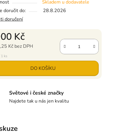
nost
Skladem u dodavatele
 doručit do:
28.8.2026
ti doručení
900 Kč
,25 Kč bez DPH
ena:
 1 ks
DO KOŠÍKU
Světové i české značky
Najdete tak u nás jen kvalitu
skuze