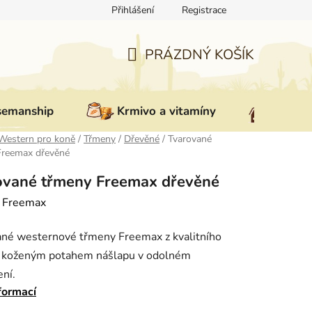
Přihlášení
Registrace
ovat zboží
Reklamace
Doprava a platba
Nepřevzetí zás
PRÁZDNÝ KOŠÍK
NÁKUPNÍ
KOŠÍK
semanship
Krmivo a vitamíny
Vybav
Western pro koně
/
Třmeny
/
Dřevěné
/
Tvarované
Freemax dřevěné
ované třmeny Freemax dřevěné
:
Freemax
ané westernové třmeny Freemax z kvalitního
s koženým potahem nášlapu v odolném
ní.
formací