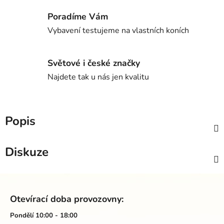
Poradíme Vám
Vybavení testujeme na vlastních koních
Světové i české značky
Najdete tak u nás jen kvalitu
Popis
Diskuze
Z
á
Otevírací doba provozovny:
p
a
Pondělí 10:00 - 18:00