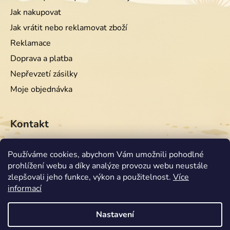
Jak nakupovat
Jak vrátit nebo reklamovat zboží
Reklamace
Doprava a platba
Nepřevzetí zásilky
Moje objednávka
Kontakt
info
@
equiwest.cz
Používáme cookies, abychom Vám umožnili pohodlné
prohlížení webu a díky analýze provozu webu neustále
+420724001554
zlepšovali jeho funkce, výkon a použitelnost.
Více
informací
Nastavení