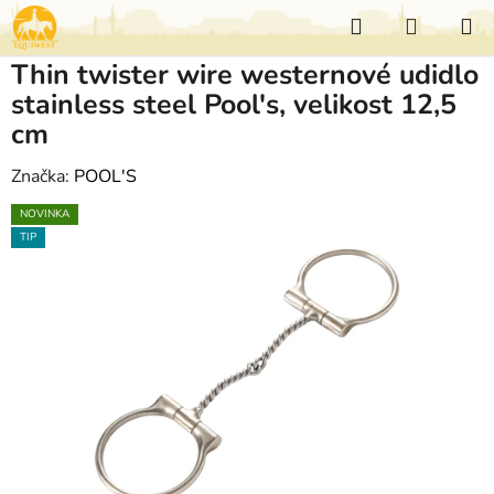
Přejít
Hledat
NÁKUP
na
KOŠÍK
obsah
Thin twister wire westernové udidlo
stainless steel Pool's, velikost 12,5
cm
Značka:
POOL'S
NOVINKA
TIP