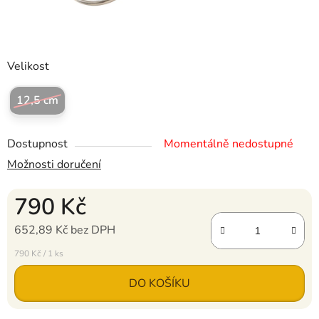
Velikost
12,5 cm
Dostupnost
Momentálně nedostupné
Možnosti doručení
790 Kč
652,89 Kč bez DPH
Měrná cena:
790 Kč / 1 ks
DO KOŠÍKU