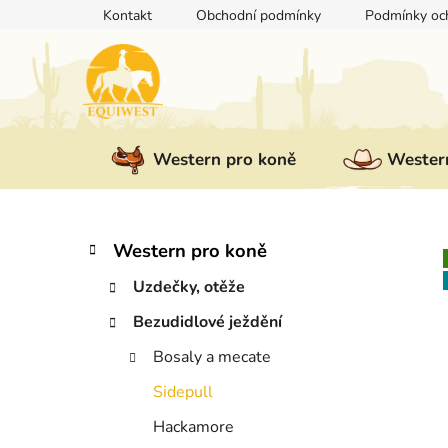
Přejít
Kontakt
Obchodní podmínky
Podmínky och
na
obsah
Western pro koně
Western
P
K
Přeskočit
Western pro koně
a
kategorie
o
t
Uzdečky, otěže
s
e
t
Bezudidlové ježdění
g
r
o
Bosaly a mecate
a
r
i
n
Sidepull
e
n
Hackamore