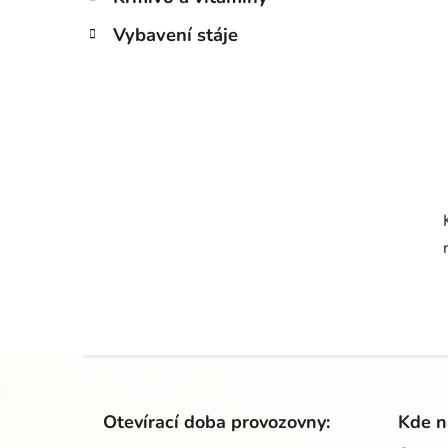
Vybavení stáje
Z
á
Otevírací doba provozovny:
Kde n
p