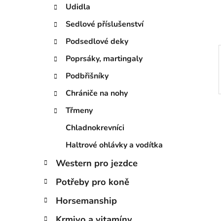
í
Udidla
p
a
Sedlové příslušenství
n
Podsedlové deky
e
Poprsáky, martingaly
l
Podbřišníky
Chrániče na nohy
Třmeny
Chladnokrevníci
Haltrové ohlávky a vodítka
Western pro jezdce
Potřeby pro koně
Horsemanship
Krmivo a vitamíny