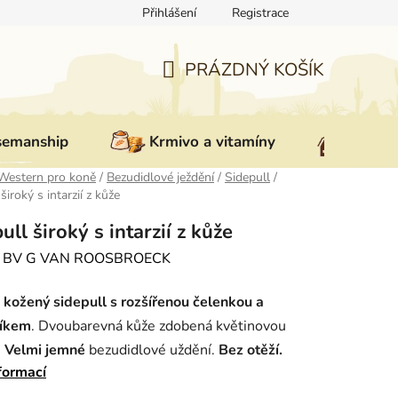
Přihlášení
Registrace
ovat zboží
Reklamace
Doprava a platba
Nepřevzetí zás
PRÁZDNÝ KOŠÍK
NÁKUPNÍ
KOŠÍK
semanship
Krmivo a vitamíny
Vybav
Western pro koně
/
Bezudidlové ježdění
/
Sidepull
/
široký s intarzií z kůže
ull široký s intarzií z kůže
:
BV G VAN ROOSBROECK
í
kožený sidepull s rozšířenou čelenkou a
íkem
. Dvoubarevná kůže zdobená květinovou
.
Velmi jemné
bezudidlové uždění.
Bez otěží.
formací
st QH.