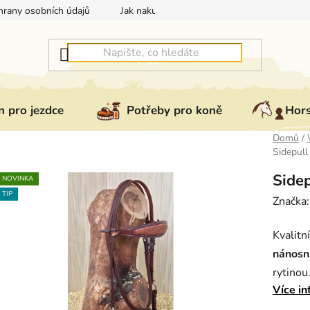
rany osobních údajů
Jak nakupovat
Jak vrátit nebo reklam
 pro jezdce
Potřeby pro koně
Hor
Domů
/
Sidepull 
Sidep
NOVINKA
TIP
Značka
Kvalitn
nánosn
rytinou
Více in
Veliko