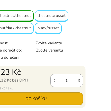
chestnut/chestnut
chestnut/russet
nut/dark chestnut
black/russet
nost
Zvolte variantu
 doručit do:
Zvolte variantu
ti doručení
523 Kč
,12 Kč bez DPH
ena:
 Kč / 1 ks
DO KOŠÍKU