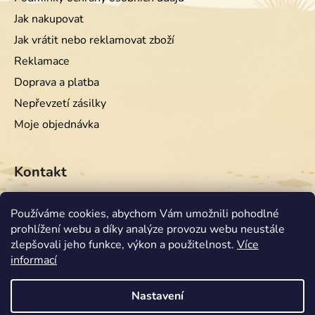
Jak nakupovat
Jak vrátit nebo reklamovat zboží
Reklamace
Doprava a platba
Nepřevzetí zásilky
Moje objednávka
Kontakt
info
@
equiwest.cz
Používáme cookies, abychom Vám umožnili pohodlné
prohlížení webu a díky analýze provozu webu neustále
+420724001554
zlepšovali jeho funkce, výkon a použitelnost.
Více
informací
Nastavení