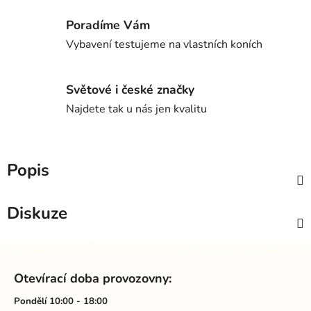
Poradíme Vám
Vybavení testujeme na vlastních koních
Světové i české značky
Najdete tak u nás jen kvalitu
Popis
Diskuze
Z
á
Otevírací doba provozovny:
p
a
Pondělí 10:00 - 18:00