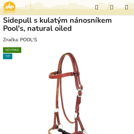
Přejít
Hledat
NÁKUP
na
KOŠÍK
obsah
Sidepull s kulatým nánosníkem
Pool's, natural oiled
Značka:
POOL'S
NOVINKA
TIP