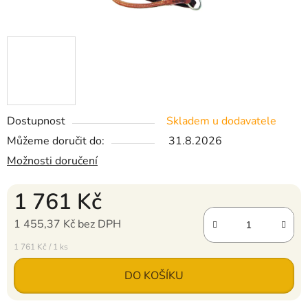
Dostupnost
Skladem u dodavatele
Můžeme doručit do:
31.8.2026
Možnosti doručení
1 761 Kč
1 455,37 Kč bez DPH
Měrná cena:
1 761 Kč / 1 ks
DO KOŠÍKU