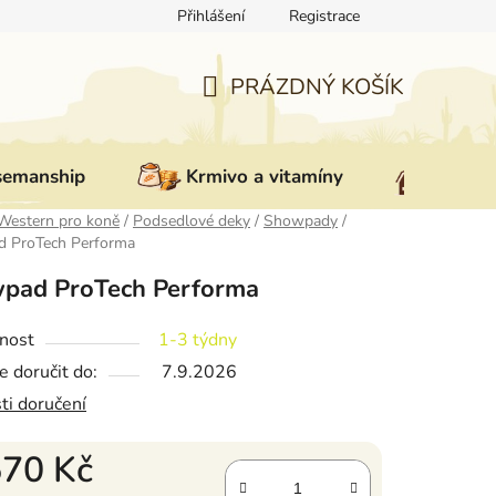
Přihlášení
Registrace
ovat zboží
Reklamace
Doprava a platba
Nepřevzetí zás
PRÁZDNÝ KOŠÍK
NÁKUPNÍ
KOŠÍK
semanship
Krmivo a vitamíny
Vybav
Western pro koně
/
Podsedlové deky
/
Showpady
/
 ProTech Performa
pad ProTech Performa
nost
1-3 týdny
 doručit do:
7.9.2026
ti doručení
570 Kč