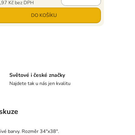
,97 Kč bez DPH
ena:
DO KOŠÍKU
Světové i české značky
Najdete tak u nás jen kvalitu
skuze
ářivé barvy. Rozměr 34"x38".