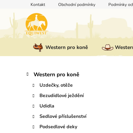
Přejít
Kontakt
Obchodní podmínky
Podmínky och
na
obsah
Western pro koně
Western
P
K
Přeskočit
Western pro koně
a
kategorie
o
t
Uzdečky, otěže
s
e
t
Bezudidlové ježdění
g
r
o
Udidla
a
r
i
n
Sedlové příslušenství
e
n
Podsedlové deky