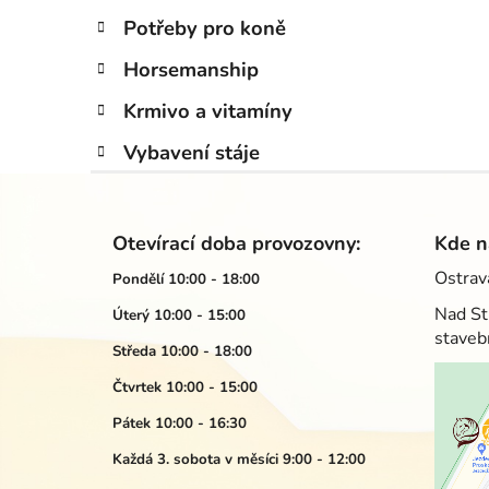
Potřeby pro koně
Horsemanship
Krmivo a vitamíny
Vybavení stáje
Z
á
Otevírací doba provozovny:
Kde n
p
Ostrav
Pondělí 10:00 - 18:00
a
Nad St
Úterý 10:00 - 15:00
t
staveb
í
Středa 10:00 - 18:00
Čtvrtek 10:00 - 15:00
Pátek 10:00 - 16:30
Každá 3. sobota v měsíci 9:00 - 12:00