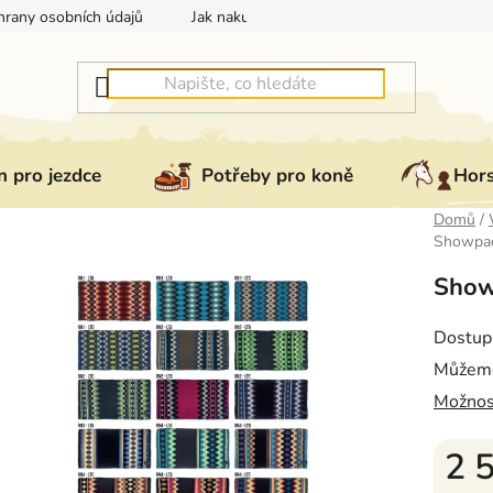
rany osobních údajů
Jak nakupovat
Jak vrátit nebo reklam
 pro jezdce
Potřeby pro koně
Hor
Domů
/
Showpad
Show
Dostup
Můžeme
Možnos
2 