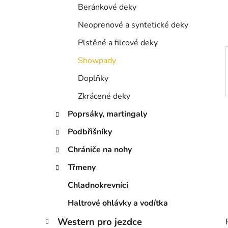
í
Beránkové deky
p
a
Neoprenové a syntetické deky
n
Plstěné a filcové deky
e
Showpady
l
Doplňky
Zkrácené deky
Poprsáky, martingaly
Podbřišníky
Chrániče na nohy
Třmeny
Chladnokrevníci
Haltrové ohlávky a vodítka
Western pro jezdce