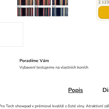
2 123
Měrná c
Poradíme Vám
Vybavení testujeme na vlastních koních
Popis
Di
Pro Tech showpad v prémiové kvalitě z čisté vlny. Atraktivní z