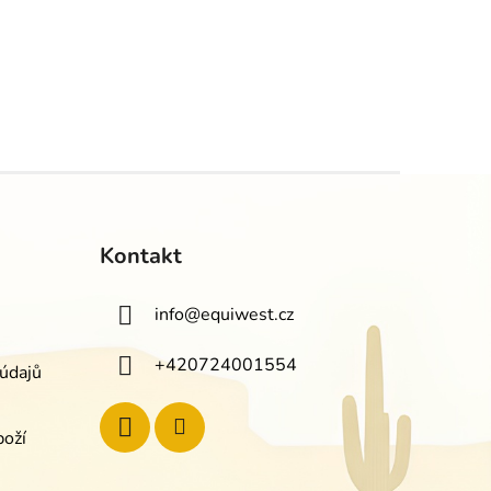
Kontakt
info
@
equiwest.cz
+420724001554
údajů
boží