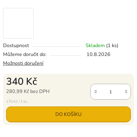
Dostupnost
Skladem
(1 ks)
Můžeme doručit do:
10.8.2026
Možnosti doručení
340 Kč
280,99 Kč bez DPH
Měrná cena:
170 Kč / 1 ks
DO KOŠÍKU