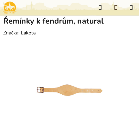
Přejít
Hledat
NÁKUP
na
KOŠÍK
obsah
Řemínky k fendrům, natural
Značka:
Lakota