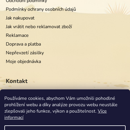
Obchodní podmínky
Podmínky ochrany osobních údajů
Jak nakupovat
Jak vrátit nebo reklamovat zboží
Reklamace
Doprava a platba
Nepřevzetí zásilky
Moje objednávka
Kontakt
info
@
equiwest.cz
Používáme cookies, abychom Vám umožnili pohodlné
prohlížení webu a díky analýze provozu webu neustále
+420724001554
zlepšovali jeho funkce, výkon a použitelnost.
Více
informací