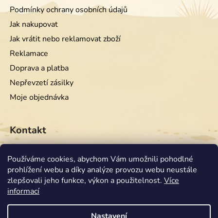
Podmínky ochrany osobních údajů
Jak nakupovat
Jak vrátit nebo reklamovat zboží
Reklamace
Doprava a platba
Nepřevzetí zásilky
Moje objednávka
Kontakt
info
@
equiwest.cz
Používáme cookies, abychom Vám umožnili pohodlné
prohlížení webu a díky analýze provozu webu neustále
+420724001554
zlepšovali jeho funkce, výkon a použitelnost.
Více
informací
Nastavení