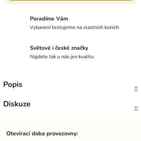
Poradíme Vám
Vybavení testujeme na vlastních koních
Světové i české značky
Najdete tak u nás jen kvalitu
Popis
Diskuze
Z
á
Otevírací doba provozovny:
p