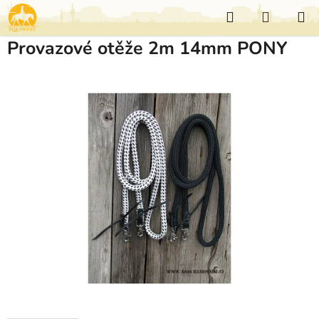
Přejít
Hledat
NÁKUP
na
KOŠÍK
obsah
Provazové otěže 2m 14mm PONY