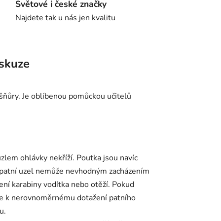
Světové i české značky
Najdete tak u nás jen kvalitu
skuze
 šňůry. Je oblíbenou pomůckou učitelů
zlem ohlávky nekříží. Poutka jsou navíc
ám patní uzel nemůže nevhodným zacházením
ení karabiny vodítka nebo otěží. Pokud
ojde k nerovnoměrnému dotažení patního
u.