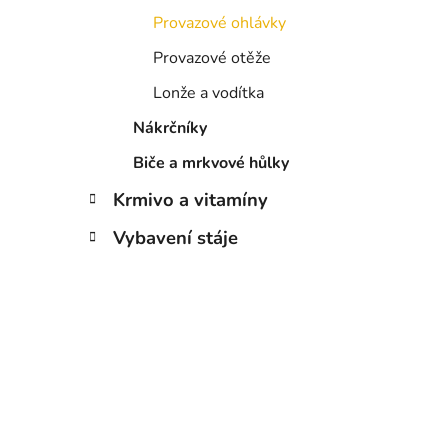
í
p
Provazové ohlávky
a
Provazové otěže
n
Lonže a vodítka
e
l
Nákrčníky
Biče a mrkvové hůlky
Krmivo a vitamíny
Vybavení stáje