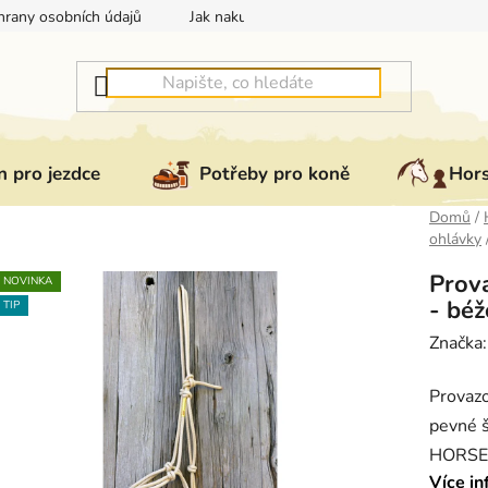
rany osobních údajů
Jak nakupovat
Jak vrátit nebo reklam
 pro jezdce
Potřeby pro koně
Hor
Domů
/
ohlávky
Prov
NOVINKA
- bé
TIP
Značka
Provazo
pevné š
HORSEM
Více in