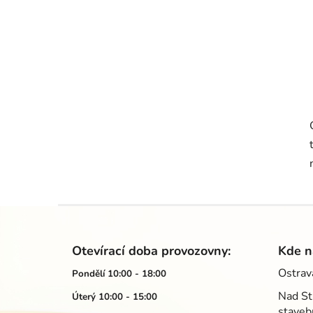
Z
á
Otevírací doba provozovny:
Kde n
p
Ostrav
Pondělí 10:00 - 18:00
a
Nad St
Úterý 10:00 - 15:00
t
staveb