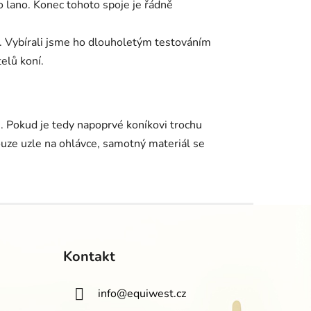
o lano. Konec tohoto spoje je řádně
e. Vybírali jsme ho dlouholetým testováním
elů koní.
u. Pokud je tedy napoprvé koníkovi trochu
uze uzle na ohlávce, samotný materiál se
Kontakt
info
@
equiwest.cz