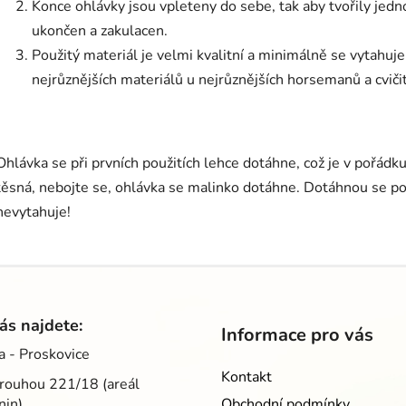
Konce ohlávky jsou vpleteny do sebe, tak aby tvořily jedn
ukončen a zakulacen.
Použitý materiál je velmi kvalitní a minimálně se vytahuj
nejrůznějších materiálů u nejrůznějších horsemanů a cvičit
Ohlávka se při prvních použitích lehce dotáhne, což je v pořádk
těsná, nebojte se, ohlávka se malinko dotáhne. Dotáhnou se po
nevytahuje!
ás najdete:
Informace pro vás
a - Proskovice
Kontakt
rouhou 221/18 (areál
nin)
Obchodní podmínky