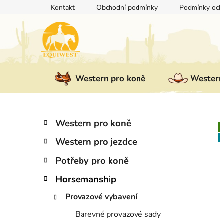
Přejít
Kontakt
Obchodní podmínky
Podmínky och
na
obsah
Western pro koně
Western
P
K
Přeskočit
Western pro koně
a
kategorie
o
t
Western pro jezdce
s
e
t
g
Potřeby pro koně
r
o
Horsemanship
a
r
i
n
Provazové vybavení
e
n
Barevné provazové sady