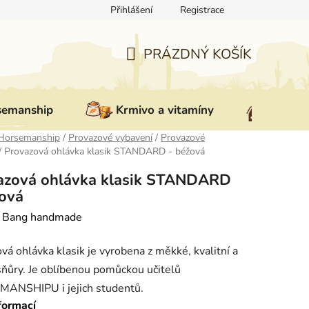
Přihlášení
Registrace
ovat zboží
Reklamace
Doprava a platba
Nepřevzetí zás
PRÁZDNÝ KOŠÍK
NÁKUPNÍ
KOŠÍK
semanship
Krmivo a vitamíny
Vybav
Horsemanship
/
Provazové vybavení
/
Provazové
/
Provazová ohlávka klasik STANDARD - béžová
azová ohlávka klasik STANDARD
žová
:
Bang handmade
vá ohlávka klasik je vyrobena z měkké, kvalitní a
ňůry. Je oblíbenou pomůckou učitelů
ANSHIPU i jejich studentů.
formací