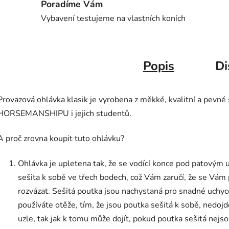
Poradíme Vám
Vybavení testujeme na vlastních koních
Popis
Di
Provazová ohlávka klasik je vyrobena z měkké, kvalitní a pevné
HORSEMANSHIPU i jejich studentů.
A proč zrovna koupit tuto ohlávku?
Ohlávka je upletena tak, že se vodící konce pod patovým u
sešita k sobě ve třech bodech, což Vám zaručí, že se V
rozvázat. Sešitá poutka jsou nachystaná pro snadné uchyc
používáte otěže, tím, že jsou poutka sešitá k sobě, ned
uzle, tak jak k tomu může dojít, pokud poutka sešitá nejso