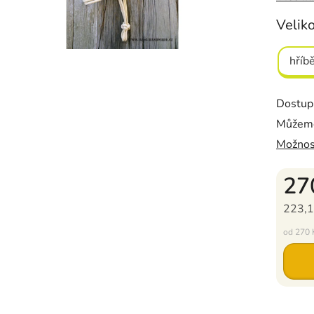
Velik
hříb
Dostup
Můžeme
Možnos
27
223,1
Měrná c
od 270 K