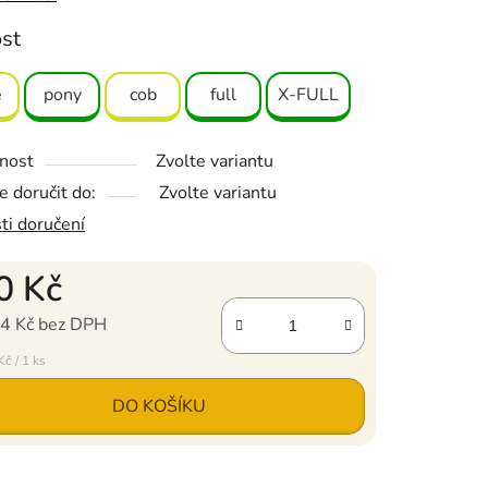
ost
ě
pony
cob
full
X-FULL
nost
Zvolte variantu
 doručit do:
Zvolte variantu
ti doručení
0 Kč
4 Kč bez DPH
ena:
č / 1 ks
DO KOŠÍKU