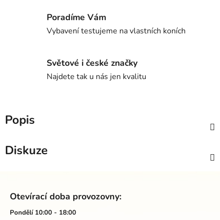
Poradíme Vám
Vybavení testujeme na vlastních koních
Světové i české značky
Najdete tak u nás jen kvalitu
Popis
Diskuze
Z
á
Otevírací doba provozovny:
p
a
Pondělí 10:00 - 18:00