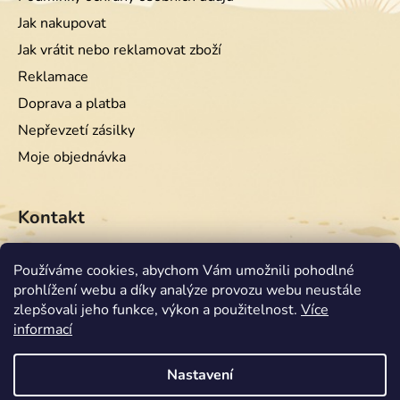
Jak nakupovat
Jak vrátit nebo reklamovat zboží
Reklamace
Doprava a platba
Nepřevzetí zásilky
Moje objednávka
Kontakt
info
@
equiwest.cz
Používáme cookies, abychom Vám umožnili pohodlné
prohlížení webu a díky analýze provozu webu neustále
+420724001554
zlepšovali jeho funkce, výkon a použitelnost.
Více
informací
Nastavení