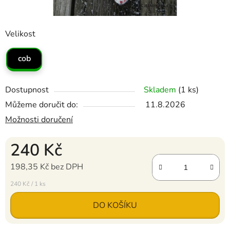
Velikost
cob
Dostupnost
Skladem
(1 ks)
Můžeme doručit do:
11.8.2026
Možnosti doručení
240 Kč
198,35 Kč bez DPH
Měrná cena:
240 Kč / 1 ks
DO KOŠÍKU