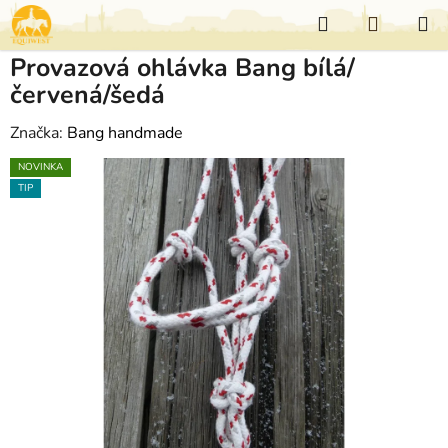
Přejít
Hledat
NÁKUP
na
KOŠÍK
obsah
Provazová ohlávka Bang bílá/
červená/šedá
Značka:
Bang handmade
NOVINKA
TIP