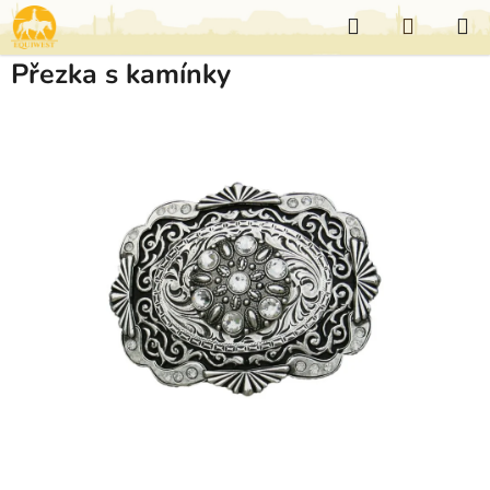
Přejít
Hledat
NÁKUP
na
KOŠÍK
obsah
Přezka s kamínky