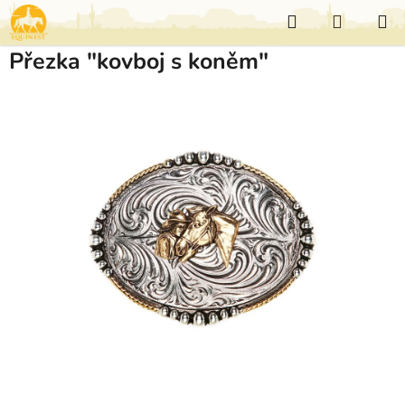
Přejít
Hledat
NÁKUP
na
KOŠÍK
obsah
Přezka "kovboj s koněm"