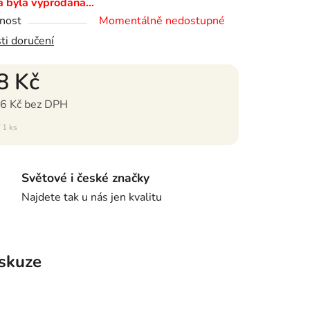
a byla vyprodána…
nost
Momentálně nedostupné
ti doručení
8 Kč
6 Kč bez DPH
ena:
 1 ks
Světové i české značky
Najdete tak u nás jen kvalitu
skuze