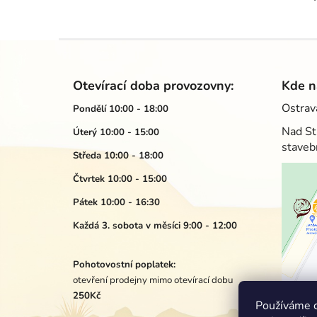
Z
á
Otevírací doba provozovny:
Kde n
p
Ostrav
Pondělí 10:00 - 18:00
a
Nad St
Úterý 10:00 - 15:00
t
staveb
í
Středa 10:00 - 18:00
Čtvrtek 10:00 - 15:00
Pátek 10:00 - 16:30
Každá 3. sobota v měsíci 9:00 - 12:00
Pohotovostní poplatek:
otevření prodejny mimo otevírací dobu
250Kč
Používáme c