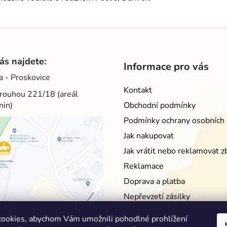
ás najdete:
Informace pro vás
a - Proskovice
Kontakt
rouhou 221/18 (areál
nin)
Obchodní podmínky
Podmínky ochrany osobních 
Jak nakupovat
Jak vrátit nebo reklamovat z
Reklamace
Doprava a platba
Nepřevzetí zásilky
Moje objednávka
ookies, abychom Vám umožnili pohodlné prohlížení