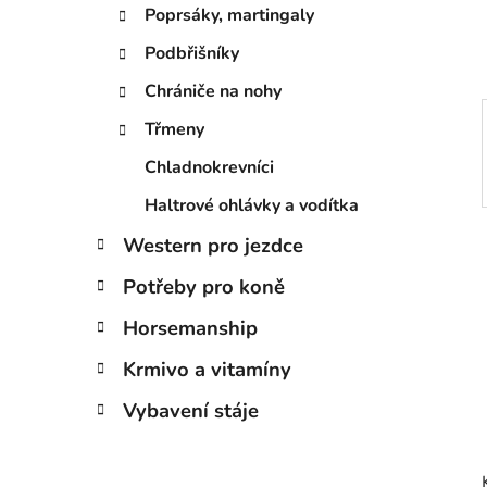
í
Poprsáky, martingaly
p
a
Podbřišníky
n
Chrániče na nohy
e
Třmeny
l
Chladnokrevníci
Haltrové ohlávky a vodítka
Western pro jezdce
Potřeby pro koně
Horsemanship
Krmivo a vitamíny
Vybavení stáje