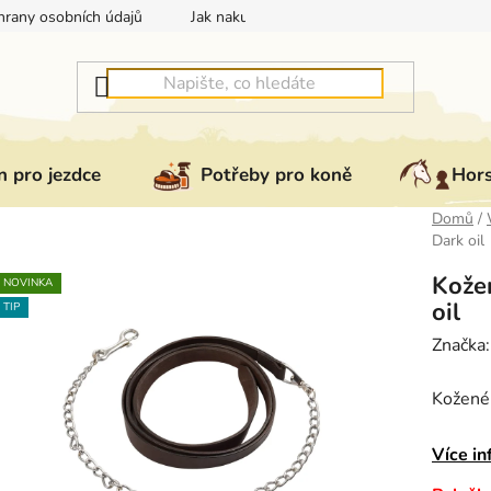
rany osobních údajů
Jak nakupovat
Jak vrátit nebo reklam
 pro jezdce
Potřeby pro koně
Hor
Domů
/
Dark oil
Kožen
NOVINKA
oil
TIP
Značka
Kožené 
Více in