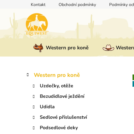
Přejít
Kontakt
Obchodní podmínky
Podmínky och
na
obsah
Western pro koně
Western
P
K
Přeskočit
Western pro koně
a
kategorie
o
t
Uzdečky, otěže
s
e
t
Bezudidlové ježdění
g
r
o
Udidla
a
r
i
n
Sedlové příslušenství
e
n
Podsedlové deky