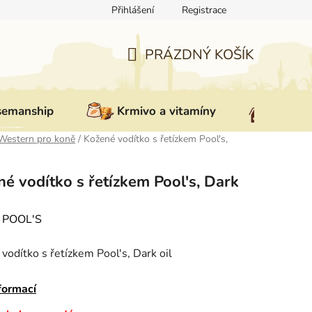
Přihlášení
Registrace
ovat zboží
Reklamace
Doprava a platba
Nepřevzetí zás
PRÁZDNÝ KOŠÍK
NÁKUPNÍ
KOŠÍK
semanship
Krmivo a vitamíny
Vybav
Western pro koně
/
Kožené vodítko s řetízkem Pool's,
é vodítko s řetízkem Pool's, Dark
:
POOL'S
vodítko s řetízkem Pool's, Dark oil
formací