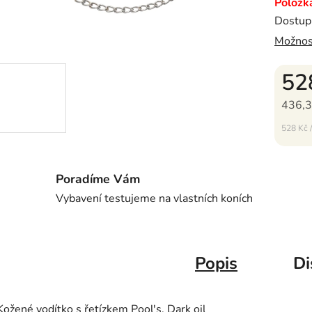
Položk
Dostup
Možnos
52
436,3
Měrná c
528 Kč /
Poradíme Vám
Vybavení testujeme na vlastních koních
Popis
Di
Kožené vodítko s řetízkem Pool's, Dark oil