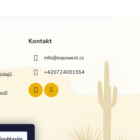
Kontakt
info
@
equiwest.cz
+420724001554
údajů
boží
Souhlasím