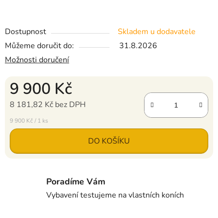
Dostupnost
Skladem u dodavatele
Můžeme doručit do:
31.8.2026
Možnosti doručení
9 900 Kč
8 181,82 Kč bez DPH
Měrná cena:
9 900 Kč / 1 ks
DO KOŠÍKU
Poradíme Vám
Vybavení testujeme na vlastních koních