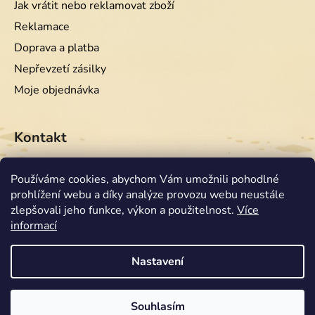
Jak vrátit nebo reklamovat zboží
Reklamace
Doprava a platba
Nepřevzetí zásilky
Moje objednávka
Kontakt
info
@
equiwest.cz
Používáme cookies, abychom Vám umožnili pohodlné
prohlížení webu a díky analýze provozu webu neustále
+420724001554
zlepšovali jeho funkce, výkon a použitelnost.
Více
informací
Nastavení
Souhlasím
Vytvořil Shoptet