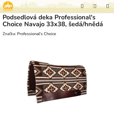
Přejít
Hledat
NÁKUP
na
KOŠÍK
obsah
Podsedlová deka Professional's
Choice Navajo 33x38, šedá/hnědá
Značka:
Professional's Choice