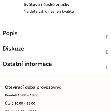
Světové i české značky
Najdete tak u nás jen kvalitu
Popis
Diskuze
Ostatní informace
Z
á
Otevírací doba provozovny:
p
a
Pondělí 10:00 - 18:00
t
Úterý 10:00 - 15:00
í