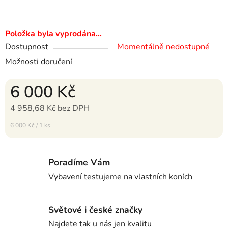
Položka byla vyprodána…
Dostupnost
Momentálně nedostupné
Možnosti doručení
6 000 Kč
4 958,68 Kč bez DPH
Měrná cena:
6 000 Kč / 1 ks
Poradíme Vám
Vybavení testujeme na vlastních koních
Světové i české značky
Najdete tak u nás jen kvalitu