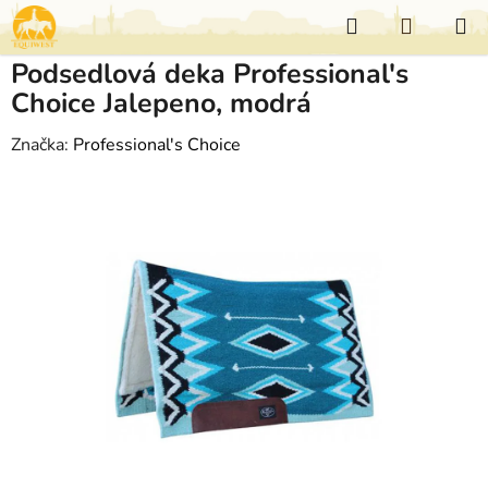
Přejít
Hledat
NÁKUP
na
KOŠÍK
obsah
Podsedlová deka Professional's
Choice Jalepeno, modrá
Značka:
Professional's Choice