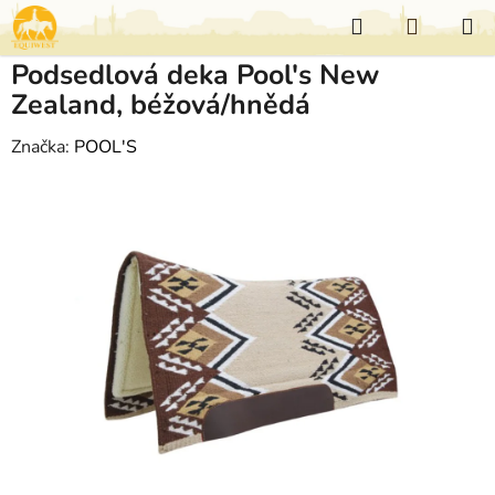
Přejít
Hledat
NÁKUP
na
KOŠÍK
obsah
Podsedlová deka Pool's New
Zealand, béžová/hnědá
Značka:
POOL'S