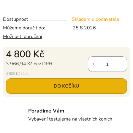
Dostupnost
Skladem u dodavatele
Můžeme doručit do:
28.8.2026
Možnosti doručení
4 800 Kč
3 966,94 Kč bez DPH
Měrná cena:
4 800 Kč / 1 ks
DO KOŠÍKU
Poradíme Vám
Vybavení testujeme na vlastních koních