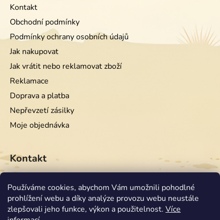
Kontakt
Obchodní podmínky
Podmínky ochrany osobních údajů
Jak nakupovat
Jak vrátit nebo reklamovat zboží
Reklamace
Doprava a platba
Nepřevzetí zásilky
Moje objednávka
Kontakt
info
@
equiwest.cz
Používáme cookies, abychom Vám umožnili pohodlné
prohlížení webu a díky analýze provozu webu neustále
+420724001554
zlepšovali jeho funkce, výkon a použitelnost.
Více