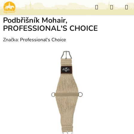
Přejít
Hledat
NÁKUP
na
KOŠÍK
obsah
Podbřišník Mohair,
PROFESSIONAL'S CHOICE
Značka:
Professional's Choice