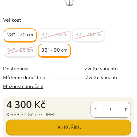
Velikost
28" - 70 cm
30" - 75 cm
32" - 80 cm
34" - 85 cm
36" - 90 cm
Dostupnost
Zvolte variantu
Můžeme doručit do:
Zvolte variantu
Možnosti doručení
4 300 Kč
3 553,72 Kč bez DPH
Měrná cena:
DO KOŠÍKU