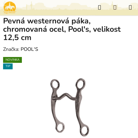
Přejít
Hledat
NÁKUP
na
KOŠÍK
obsah
Pevná westernová páka,
chromovaná ocel, Pool's, velikost
12,5 cm
Značka:
POOL'S
NOVINKA
TIP