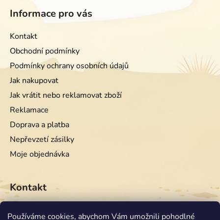
Informace pro vás
Kontakt
Obchodní podmínky
Podmínky ochrany osobních údajů
Jak nakupovat
Jak vrátit nebo reklamovat zboží
Reklamace
Doprava a platba
Nepřevzetí zásilky
Moje objednávka
Kontakt
info
@
equiwest.cz
Používáme cookies, abychom Vám umožnili pohodlné