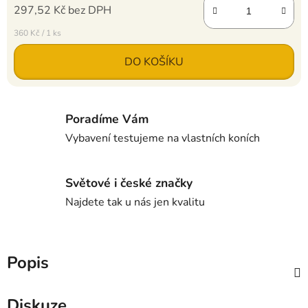
297,52 Kč bez DPH
Měrná cena:
360 Kč / 1 ks
DO KOŠÍKU
Poradíme Vám
Vybavení testujeme na vlastních koních
Světové i české značky
Najdete tak u nás jen kvalitu
Popis
Diskuze