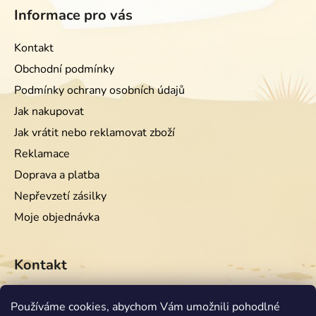
Informace pro vás
Kontakt
Obchodní podmínky
Podmínky ochrany osobních údajů
Jak nakupovat
Jak vrátit nebo reklamovat zboží
Reklamace
Doprava a platba
Nepřevzetí zásilky
Moje objednávka
Kontakt
info
@
equiwest.cz
Používáme cookies, abychom Vám umožnili pohodlné