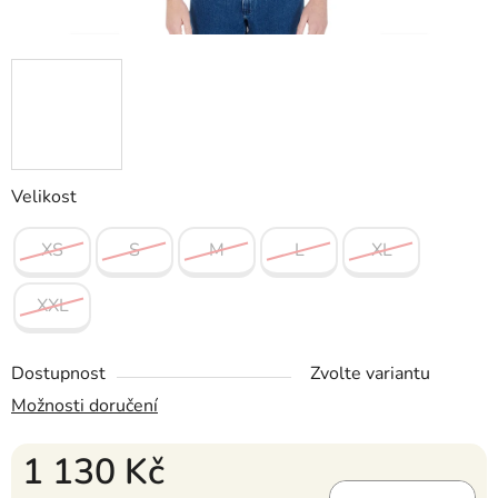
Velikost
XS
S
M
L
XL
XXL
Dostupnost
Zvolte variantu
Možnosti doručení
1 130 Kč