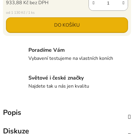
933,88 Kč bez DPH
Měrná cena:
od 1 130 Kč / 1 ks
DO KOŠÍKU
Poradíme Vám
Vybavení testujeme na vlastních koních
Světové i české značky
Najdete tak u nás jen kvalitu
Popis
Diskuze