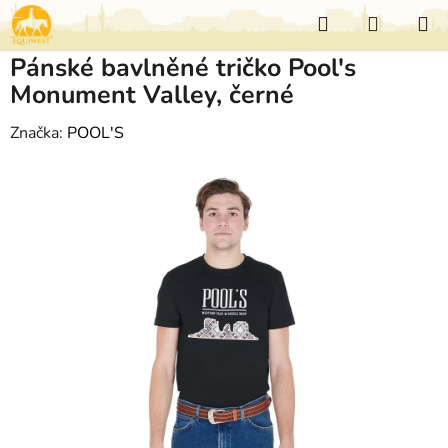
Přejít
Hledat
NÁKUP
na
KOŠÍK
obsah
Pánské bavlněné tričko Pool's
Monument Valley, černé
Značka:
POOL'S