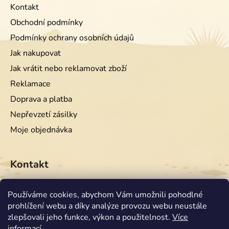
Kontakt
Obchodní podmínky
Podmínky ochrany osobních údajů
Jak nakupovat
Jak vrátit nebo reklamovat zboží
Reklamace
Doprava a platba
Nepřevzetí zásilky
Moje objednávka
Kontakt
info
@
equiwest.cz
Používáme cookies, abychom Vám umožnili pohodlné
prohlížení webu a díky analýze provozu webu neustále
+420724001554
zlepšovali jeho funkce, výkon a použitelnost.
Více
informací