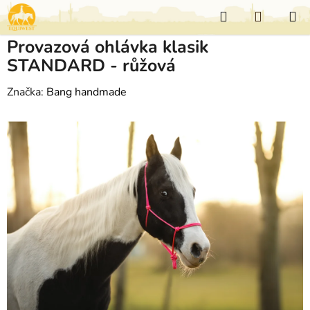
Přejít
Hledat
NÁKUP
na
KOŠÍK
obsah
Provazová ohlávka klasik
STANDARD - růžová
Značka:
Bang handmade