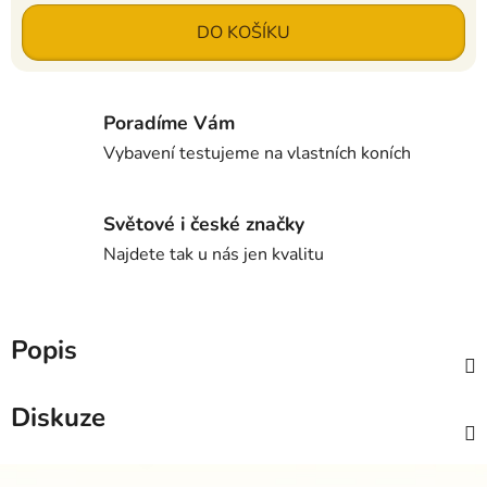
Měrná cena:
DO KOŠÍKU
Poradíme Vám
Vybavení testujeme na vlastních koních
Světové i české značky
Najdete tak u nás jen kvalitu
Popis
Diskuze
Z