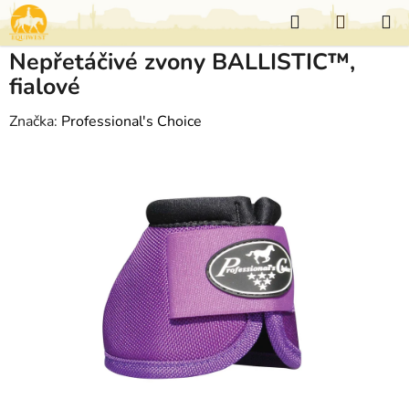
Přejít
Hledat
NÁKUP
na
KOŠÍK
obsah
Nepřetáčivé zvony BALLISTIC™,
fialové
Značka:
Professional's Choice