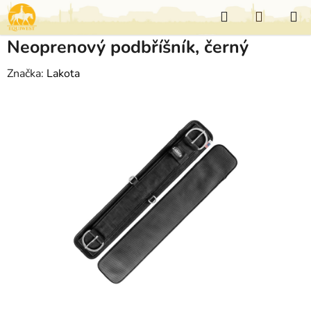
Přejít
Hledat
NÁKUP
na
KOŠÍK
obsah
Neoprenový podbříšník, černý
Značka:
Lakota