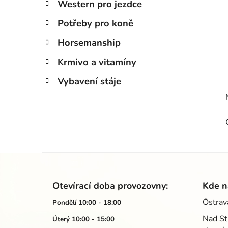
Western pro jezdce
Potřeby pro koně
Horsemanship
Krmivo a vitamíny
Vybavení stáje
Z
á
Otevírací doba provozovny:
Kde n
p
Ostrav
Pondělí 10:00 - 18:00
a
Nad St
Úterý 10:00 - 15:00
t