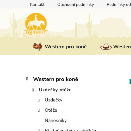
Přejít
Kontakt
Obchodní podmínky
Podmínky och
na
obsah
Western pro koně
Western
P
K
Přeskočit
Western pro koně
a
kategorie
o
t
Uzdečky, otěže
s
e
t
Uzdečky
g
r
o
Otěže
a
r
i
n
Nánosníky
e
n
Příslušenství k uzdečkám