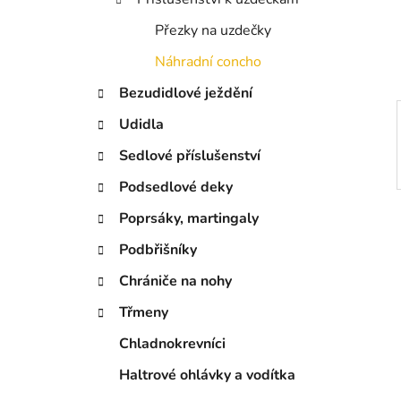
í
Přezky na uzdečky
p
a
Náhradní concho
n
Bezudidlové ježdění
e
Udidla
l
Sedlové příslušenství
Podsedlové deky
Poprsáky, martingaly
Podbřišníky
Chrániče na nohy
Třmeny
Chladnokrevníci
Haltrové ohlávky a vodítka