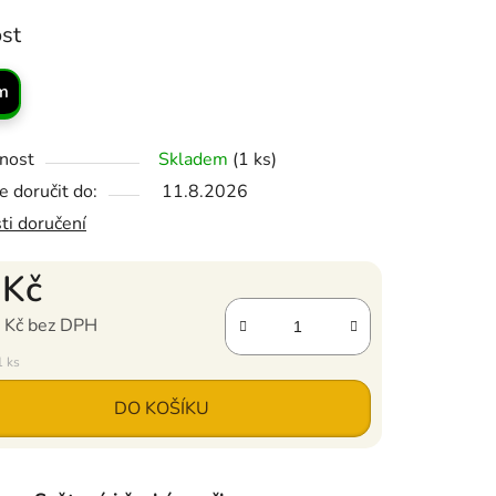
ost
m
nost
Skladem
(1 ks)
 doručit do:
11.8.2026
ti doručení
 Kč
 Kč bez DPH
ena:
1 ks
DO KOŠÍKU