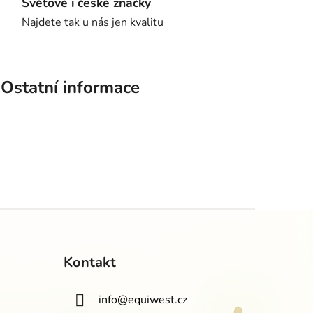
Světové i české značky
Najdete tak u nás jen kvalitu
Ostatní informace
Kontakt
info
@
equiwest.cz