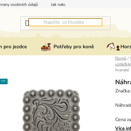
rany osobních údajů
Jak nakupovat
Jak vrátit nebo reklam
 pro jezdce
Potřeby pro koně
Hor
Domů
/
uzdečká
hranaté
Náhr
TIP
Značka
Náhrad
Cena za
Více in