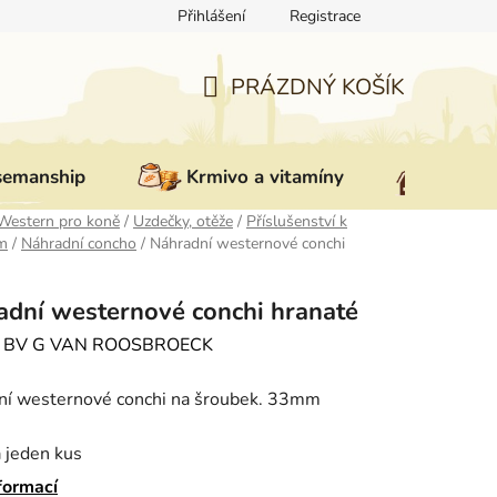
Přihlášení
Registrace
ovat zboží
Reklamace
Doprava a platba
Nepřevzetí zás
PRÁZDNÝ KOŠÍK
NÁKUPNÍ
KOŠÍK
semanship
Krmivo a vitamíny
Vybav
Western pro koně
/
Uzdečky, otěže
/
Příslušenství k
m
/
Náhradní concho
/
Náhradní westernové conchi
adní westernové conchi hranaté
:
BV G VAN ROOSBROECK
ní westernové conchi na šroubek. 33mm
 jeden kus
formací