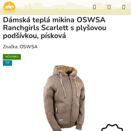
Přejít
Hledat
NÁKUP
na
KOŠÍK
obsah
Dámská teplá mikina OSWSA
Ranchgirls Scarlett s plyšovou
podšívkou, písková
Značka:
OSWSA
NOVINKA
TIP