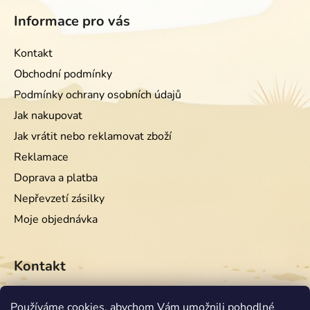
Informace pro vás
Kontakt
Obchodní podmínky
Podmínky ochrany osobních údajů
Jak nakupovat
Jak vrátit nebo reklamovat zboží
Reklamace
Doprava a platba
Nepřevzetí zásilky
Moje objednávka
Kontakt
info
@
equiwest.cz
Používáme cookies, abychom Vám umožnili pohodlné