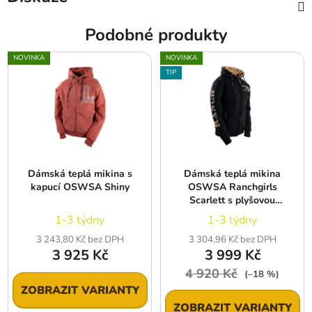
Podobné produkty
NOVINKA
NOVINKA
TIP
Dámská teplá mikina s
Dámská teplá mikina
kapucí OSWSA Shiny
OSWSA Ranchgirls
Scarlett s plyšovou
podšívkou, černá
1-3 týdny
1-3 týdny
3 243,80 Kč bez DPH
3 304,96 Kč bez DPH
3 925 Kč
3 999 Kč
4 920 Kč
(–18 %)
ZOBRAZIT VARIANTY
ZOBRAZIT VARIANTY