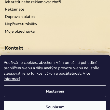
Jak vrátit nebo reklamovat zboží
Reklamace
Doprava a platba
Nepřevzetí zásilky
Moje objednávka
Kontakt
info
@
equiwest.cz
Používáme cookies, abychom Vám umožnili pohodlné
prohlížení webu a díky analýze provozu webu neustále
+420724001554
zlepšovali jeho funkce, výkon a použitelnost.
Více
informací
Nastavení
Souhlasím
Vytvořil Shoptet