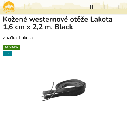
Přejít
Hledat
NÁKUP
na
KOŠÍK
obsah
Kožené westernové otěže Lakota
1,6 cm x 2,2 m, Black
Značka:
Lakota
NOVINKA
TIP