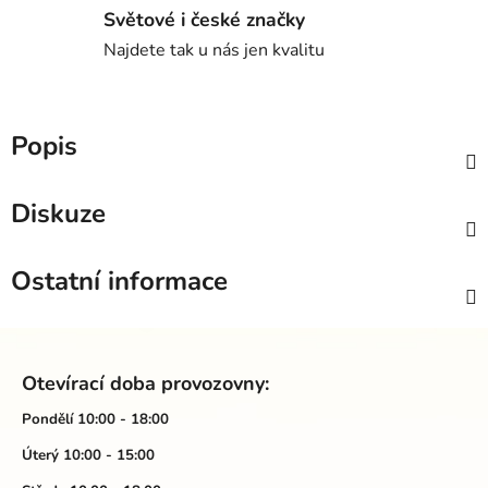
Světové i české značky
Najdete tak u nás jen kvalitu
Popis
Diskuze
Ostatní informace
Z
á
Otevírací doba provozovny:
p
a
Pondělí 10:00 - 18:00
t
Úterý 10:00 - 15:00
í