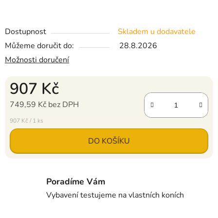
Dostupnost
Skladem u dodavatele
Můžeme doručit do:
28.8.2026
Možnosti doručení
907 Kč
749,59 Kč bez DPH
Měrná cena:
907 Kč / 1 ks
DO KOŠÍKU
Poradíme Vám
Vybavení testujeme na vlastních koních