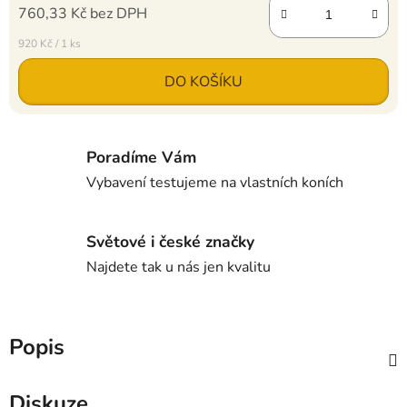
760,33 Kč bez DPH
Měrná cena:
920 Kč / 1 ks
DO KOŠÍKU
Poradíme Vám
Vybavení testujeme na vlastních koních
Světové i české značky
Najdete tak u nás jen kvalitu
Popis
Diskuze