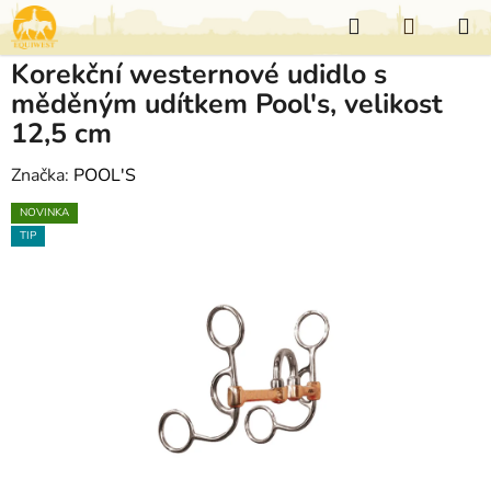
Přejít
Hledat
NÁKUP
na
KOŠÍK
obsah
Korekční westernové udidlo s
měděným udítkem Pool's, velikost
12,5 cm
Značka:
POOL'S
NOVINKA
TIP