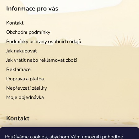
Informace pro vás
Kontakt
Obchodní podmínky
Podmínky ochrany osobních údajů
Jak nakupovat
Jak vrátit nebo reklamovat zboží
Reklamace
Doprava a platba
Nepřevzetí zásilky
Moje objednávka
Kontakt
info
@
equiwest.cz
Používáme cookies, abychom Vám umožnili pohodlné