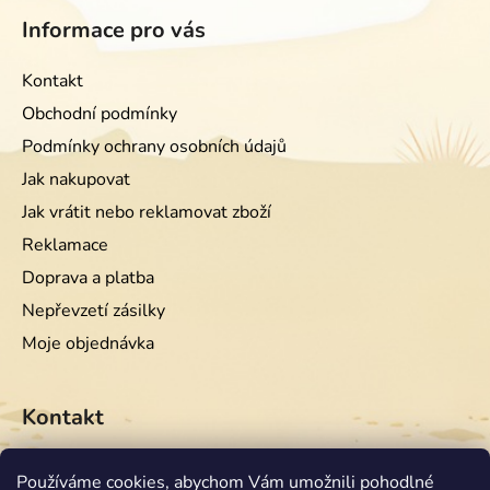
Informace pro vás
Kontakt
Obchodní podmínky
Podmínky ochrany osobních údajů
Jak nakupovat
Jak vrátit nebo reklamovat zboží
Reklamace
Doprava a platba
Nepřevzetí zásilky
Moje objednávka
Kontakt
info
@
equiwest.cz
Používáme cookies, abychom Vám umožnili pohodlné