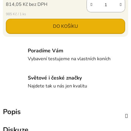
814,05 Kč bez DPH
Měrná cena:
985 Kč / 1 ks
DO KOŠÍKU
Poradíme Vám
Vybavení testujeme na vlastních koních
Světové i české značky
Najdete tak u nás jen kvalitu
Popis
Diskuze