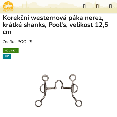
Přejít
Hledat
NÁKUP
na
KOŠÍK
obsah
Korekční westernová páka nerez,
krátké shanks, Pool's, velikost 12,5
cm
Značka:
POOL'S
NOVINKA
TIP