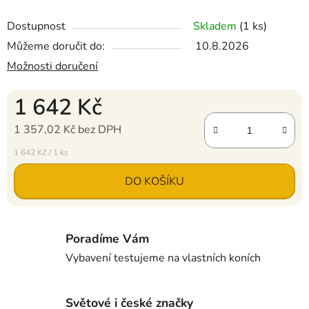
Dostupnost
Skladem
(1 ks)
Můžeme doručit do:
10.8.2026
Možnosti doručení
1 642 Kč
1 357,02 Kč bez DPH
Měrná cena:
1 642 Kč / 1 ks
DO KOŠÍKU
Poradíme Vám
Vybavení testujeme na vlastních koních
Světové i české značky