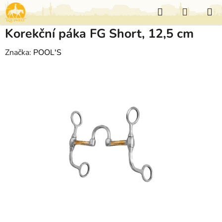
Přejít
Hledat
NÁKUP
na
KOŠÍK
obsah
Korekční páka FG Short, 12,5 cm
Značka:
POOL'S