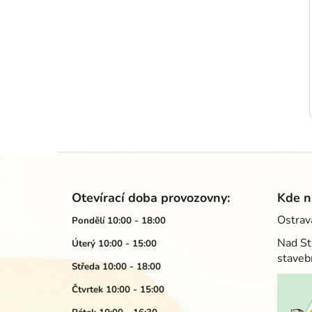
Z
á
Otevírací doba provozovny:
Kde n
p
Ostrav
Pondělí 10:00 - 18:00
a
Nad St
Úterý 10:00 - 15:00
t
staveb
í
Středa 10:00 - 18:00
Čtvrtek 10:00 - 15:00