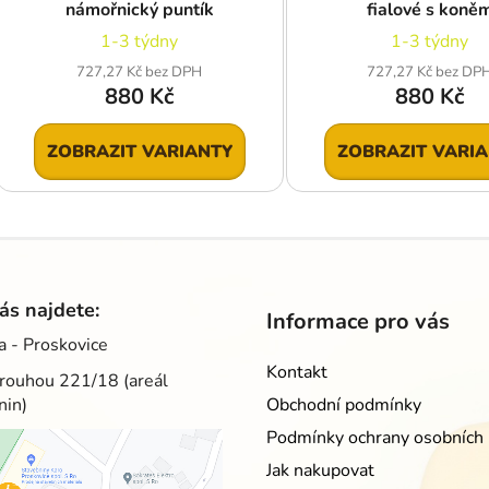
námořnický puntík
fialové s koně
1-3 týdny
1-3 týdny
727,27 Kč bez DPH
727,27 Kč bez DP
880 Kč
880 Kč
ZOBRAZIT VARIANTY
ZOBRAZIT VARI
ás najdete:
Informace pro vás
a - Proskovice
Kontakt
rouhou 221/18 (areál
nin)
Obchodní podmínky
Podmínky ochrany osobních 
Jak nakupovat