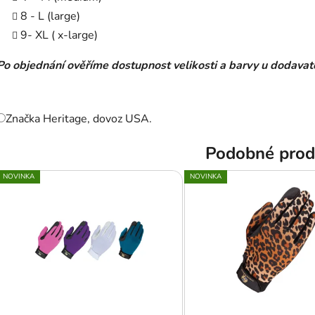
8 - L (large)
9- XL ( x-large)
Po objednání ověříme dostupnost velikosti a barvy u dodavat
Značka Heritage, dovoz USA.
Podobné prod
NOVINKA
NOVINKA