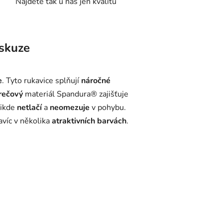
Najdete tak u nás jen kvalitu
dnání ověříme dostupnost velikosti a barvy u
tele.
skuze
a Heritage, dovoz USA.
e
. Tyto rukavice splňují
náročné
rečový
materiál Spandura® zajišťuje
nikde
netlačí
a
neomezuje
v pohybu.
avíc v několika
atraktivních barvách
.