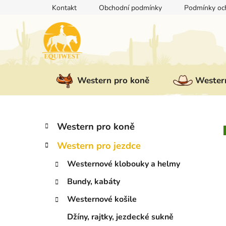
Přejít
Kontakt
Obchodní podmínky
Podmínky och
na
obsah
Western pro koně
Western
P
K
Přeskočit
Western pro koně
a
kategorie
o
t
Western pro jezdce
s
e
t
g
Westernové klobouky a helmy
r
o
Bundy, kabáty
a
r
i
n
Westernové košile
e
n
Džíny, rajtky, jezdecké sukně