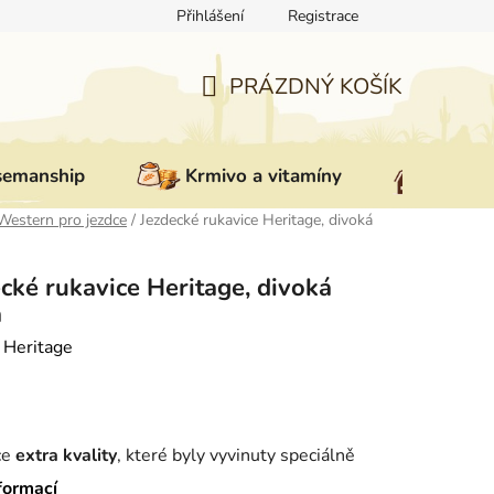
Přihlášení
Registrace
ovat zboží
Reklamace
Doprava a platba
Nepřevzetí zás
PRÁZDNÝ KOŠÍK
NÁKUPNÍ
KOŠÍK
semanship
Krmivo a vitamíny
Vybav
Western pro jezdce
/
Jezdecké rukavice Heritage, divoká
cké rukavice Heritage, divoká
a
:
Heritage
ce
extra kvality
, které byly vyvinuty speciálně
dce
. Tyto rukavice splňují
náročné požadavky
formací