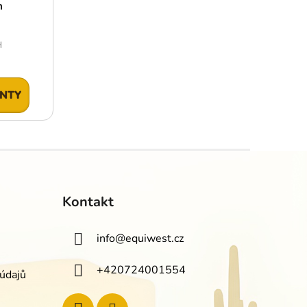
m
H
ANTY
Kontakt
info
@
equiwest.cz
+420724001554
údajů