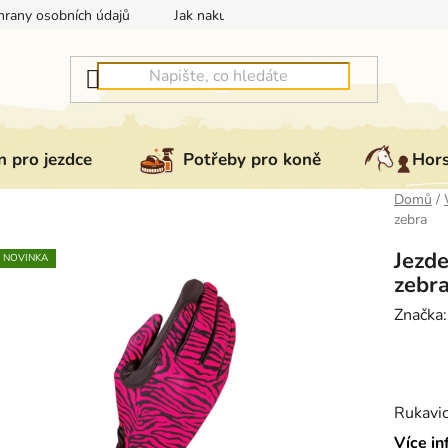
rany osobních údajů
Jak nakupovat
Jak vrátit nebo reklam
 pro jezdce
Potřeby pro koně
Hor
Domů
/
zebra
Jezde
NOVINKA
zebr
Značka
Rukavi
pro jez
Více in