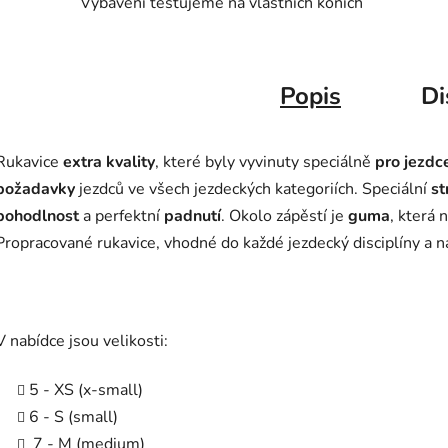
Vybavení testujeme na vlastních koních
Po obje
dodava
Popis
Di
Značk
Rukavice
extra kvality
, které byly vyvinuty speciálně
pro jezdc
požadavky
jezdců ve všech jezdeckých kategoriích. Speciální
st
pohodlnost
a perfektní
padnutí
. Okolo zápěstí je
guma
, která 
Propracované rukavice, vhodné do každé jezdecký disciplíny a n
V nabídce jsou velikosti:
5 - XS (x-small)
6 - S (small)
7 - M (medium)