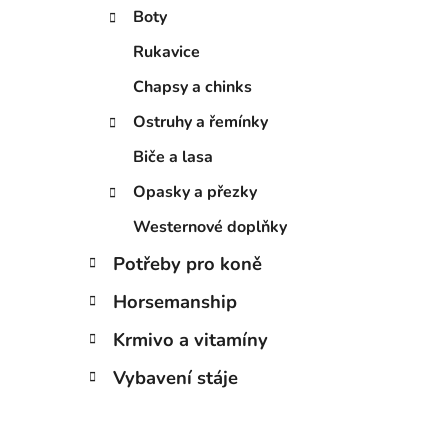
í
Boty
p
a
Rukavice
n
Chapsy a chinks
e
Ostruhy a řemínky
l
Biče a lasa
Opasky a přezky
Westernové doplňky
Potřeby pro koně
Horsemanship
Krmivo a vitamíny
Vybavení stáje