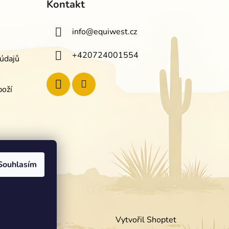
Kontakt
info
@
equiwest.cz
+420724001554
údajů
boží
Souhlasím
Vytvořil Shoptet