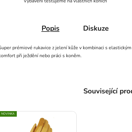
Vybavení testujeme na vlastních koních
Popis
Diskuze
Super prémiové rukavice z jelení kůže v kombinaci s elastick
komfort při ježdění nebo práci s koněm.
Související pr
NOVINKA