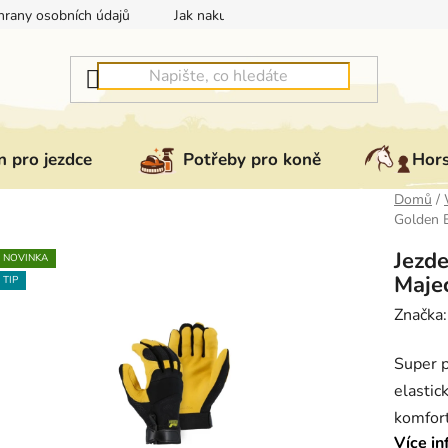
rany osobních údajů
Jak nakupovat
Jak vrátit nebo reklam
 pro jezdce
Potřeby pro koně
Hor
Domů
/
Golden E
Jezde
NOVINKA
Majec
TIP
Značka
Super p
elasti
komfort
Více in