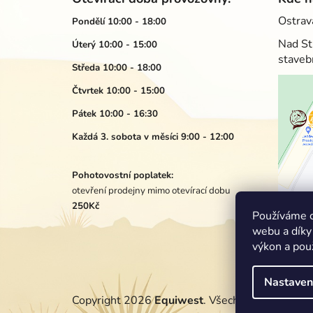
p
Ostrav
Pondělí 10:00 - 18:00
a
Nad St
Úterý 10:00 - 15:00
t
staveb
í
Středa 10:00 - 18:00
Čtvrtek 10:00 - 15:00
Pátek 10:00 - 16:30
Každá 3. sobota v měsíci 9:00 - 12:00
Pohotovostní poplatek:
otevření prodejny mimo otevírací dobu
250Kč
Používáme c
webu a díky
výkon a pou
Nastaven
Copyright 2026
Equiwest
. Všechna práva vyhra