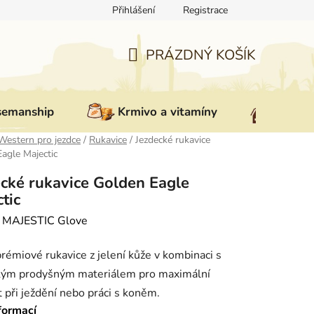
Přihlášení
Registrace
ovat zboží
Reklamace
Doprava a platba
Nepřevzetí zás
PRÁZDNÝ KOŠÍK
NÁKUPNÍ
KOŠÍK
semanship
Krmivo a vitamíny
Vybav
Western pro jezdce
/
Rukavice
/
Jezdecké rukavice
agle Majectic
cké rukavice Golden Eagle
tic
:
MAJESTIC Glove
rémiové rukavice z jelení kůže v kombinaci s
ckým prodyšným materiálem pro maximální
 při ježdění nebo práci s koněm.
formací