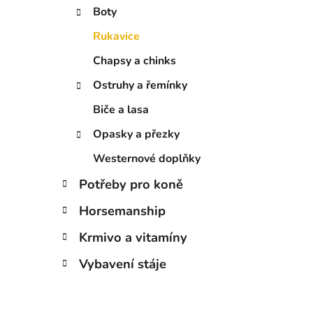
í
Boty
p
a
Rukavice
n
Chapsy a chinks
e
Ostruhy a řemínky
l
Biče a lasa
Opasky a přezky
Westernové doplňky
Potřeby pro koně
Horsemanship
Krmivo a vitamíny
Vybavení stáje