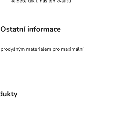
Najdete tak u nás jen kvalitu
Ostatní informace
ým prodyšným materiálem pro maximální
odukty