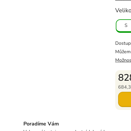
Velik
S
Dostup
Můžeme
Možnos
82
684,3
Měrná c
Poradíme Vám