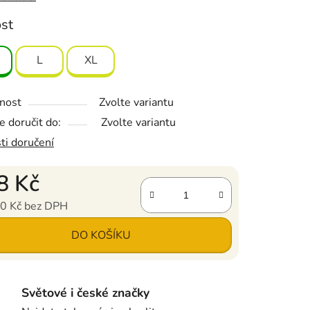
ost
L
XL
nost
Zvolte variantu
 doručit do:
Zvolte variantu
ti doručení
8 Kč
0 Kč bez DPH
ena:
DO KOŠÍKU
Světové i české značky