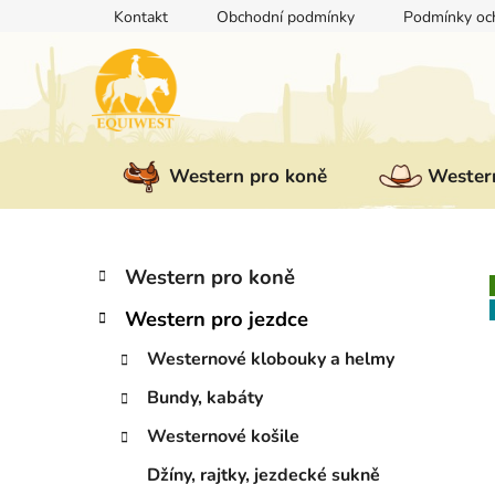
Přejít
Kontakt
Obchodní podmínky
Podmínky och
na
obsah
Western pro koně
Western
P
K
Přeskočit
Western pro koně
a
kategorie
o
t
Western pro jezdce
s
e
t
g
Westernové klobouky a helmy
r
o
Bundy, kabáty
a
r
i
n
Westernové košile
e
n
Džíny, rajtky, jezdecké sukně