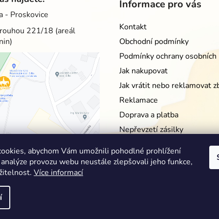
Informace pro vás
a - Proskovice
Kontakt
rouhou 221/18 (areál
nin)
Obchodní podmínky
Podmínky ochrany osobních 
Jak nakupovat
Jak vrátit nebo reklamovat z
Reklamace
Doprava a platba
Nepřevzetí zásilky
Moje objednávka
ookies, abychom Vám umožnili pohodlné prohlížení
 analýze provozu webu neustále zlepšovali jeho funkce,
žitelnost.
Více informací
í
zena.