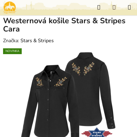
Přejít
Hledat
NÁKUP
na
KOŠÍK
obsah
Westernová košile Stars & Stripes
Cara
Značka:
Stars & Stripes
NOVINKA