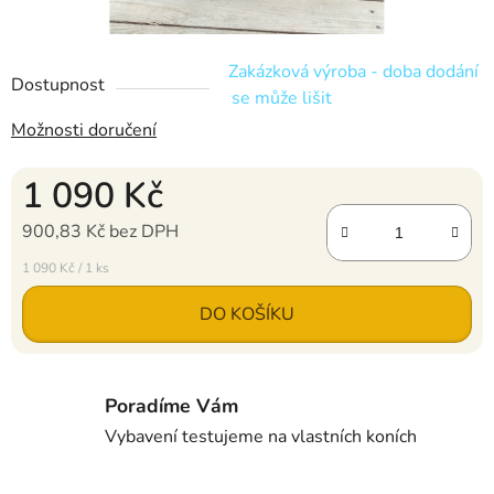
Zakázková výroba - doba dodání
Dostupnost
se může lišit
Možnosti doručení
1 090 Kč
900,83 Kč bez DPH
Měrná cena:
1 090 Kč / 1 ks
DO KOŠÍKU
Poradíme Vám
Vybavení testujeme na vlastních koních