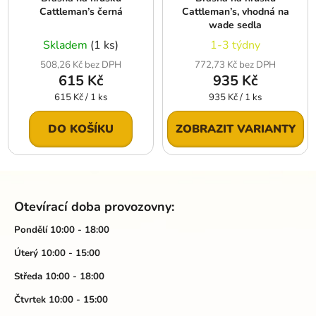
Cattleman’s černá
Cattleman’s, vhodná na
wade sedla
Skladem
(1 ks)
1-3 týdny
508,26 Kč bez DPH
772,73 Kč bez DPH
615 Kč
935 Kč
Měrná
Měrná
615 Kč / 1 ks
935 Kč / 1 ks
cena:
cena:
DO KOŠÍKU
ZOBRAZIT VARIANTY
Z
á
Otevírací doba provozovny:
p
a
Pondělí 10:00 - 18:00
t
Úterý 10:00 - 15:00
í
Středa 10:00 - 18:00
Čtvrtek 10:00 - 15:00