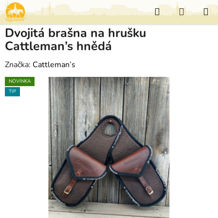
Přejít
Hledat
NÁKUP
na
KOŠÍK
obsah
Dvojitá brašna na hrušku
Cattleman’s hnědá
Značka:
Cattleman’s
NOVINKA
TIP