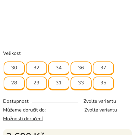
Velikost
30
32
34
36
37
28
29
31
33
35
Dostupnost
Zvolte variantu
Můžeme doručit do:
Zvolte variantu
Možnosti doručení