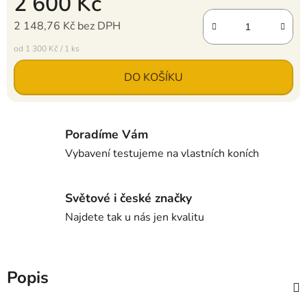
2 600 Kč
2 148,76 Kč bez DPH
Měrná cena:
od 1 300 Kč / 1 ks
DO KOŠÍKU
Poradíme Vám
Vybavení testujeme na vlastních koních
Světové i české značky
Najdete tak u nás jen kvalitu
Popis