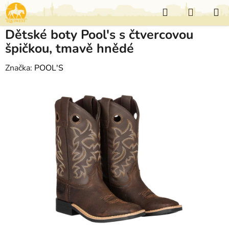
Přejít
Hledat
NÁKUP
na
KOŠÍK
obsah
Dětské boty Pool's s čtvercovou
špičkou, tmavě hnědé
Značka:
POOL'S