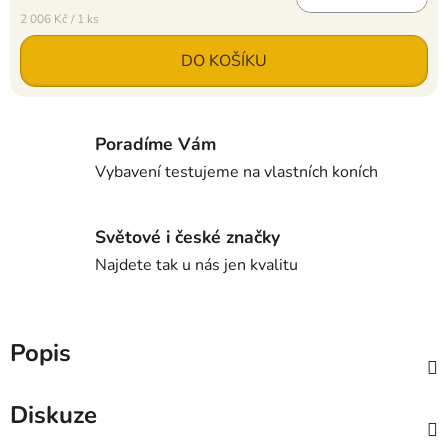
Měrná cena:
2 006 Kč / 1 ks
DO KOŠÍKU
Poradíme Vám
Vybavení testujeme na vlastních koních
Světové i české značky
Najdete tak u nás jen kvalitu
Popis
Diskuze