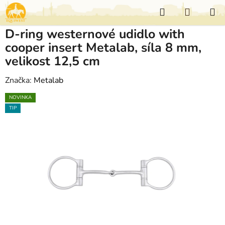
Přejít
Hledat
NÁKUP
na
KOŠÍK
obsah
D-ring westernové udidlo with
cooper insert Metalab, síla 8 mm,
velikost 12,5 cm
Značka:
Metalab
NOVINKA
TIP