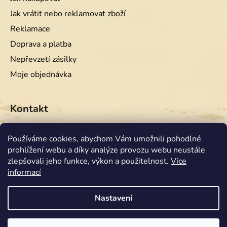
Jak vrátit nebo reklamovat zboží
Reklamace
Doprava a platba
Nepřevzetí zásilky
Moje objednávka
Kontakt
info
@
equiwest.cz
Používáme cookies, abychom Vám umožnili pohodlné
prohlížení webu a díky analýze provozu webu neustále
+420724001554
zlepšovali jeho funkce, výkon a použitelnost.
Více
informací
Nastavení