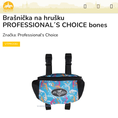
Přejít
Hledat
NÁKUP
na
KOŠÍK
obsah
Brašnička na hrušku
PROFESSIONAL´S CHOICE bones
Značka:
Professional's Choice
VÝPRODEJ