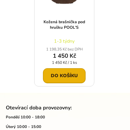
Kožená brašnička pod
hrušku POOL'S
1-3 týdny
1 198,35 Kč bez DPH
1 450 Kč
Měrná
1 450 Kč / 1 ks
cena:
DO KOŠÍKU
Z
á
Otevírací doba provozovny:
p
a
Pondělí 10:00 - 18:00
t
Úterý 10:00 - 15:00