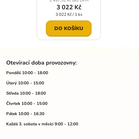
2 497,52 Kč bez DPH
3 022 Kč
Měrná
3 022 Kč / 1 ks
cena:
DO KOŠÍKU
Z
á
Otevírací doba provozovny:
p
a
Pondělí 10:00 - 18:00
t
Úterý 10:00 - 15:00
í
Středa 10:00 - 18:00
Čtvrtek 10:00 - 15:00
Pátek 10:00 - 16:30
Každá 3. sobota v měsíci 9:00 - 12:00