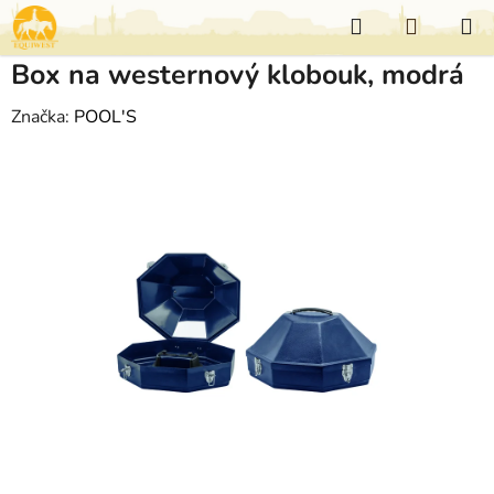
Přejít
Hledat
NÁKUP
na
KOŠÍK
obsah
Box na westernový klobouk, modrá
Značka:
POOL'S