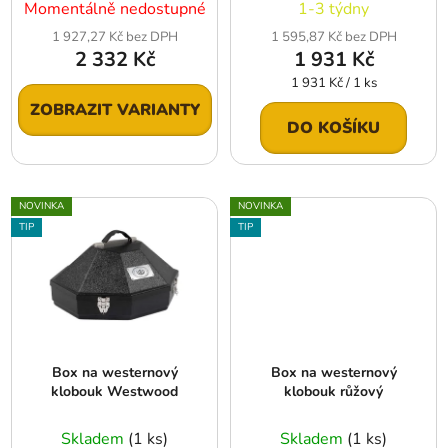
Momentálně nedostupné
1-3 týdny
1 927,27 Kč bez DPH
1 595,87 Kč bez DPH
2 332 Kč
1 931 Kč
Měrná
1 931 Kč / 1 ks
cena:
ZOBRAZIT VARIANTY
DO KOŠÍKU
NOVINKA
NOVINKA
TIP
TIP
Box na westernový
Box na westernový
klobouk Westwood
klobouk růžový
Skladem
(1 ks)
Skladem
(1 ks)