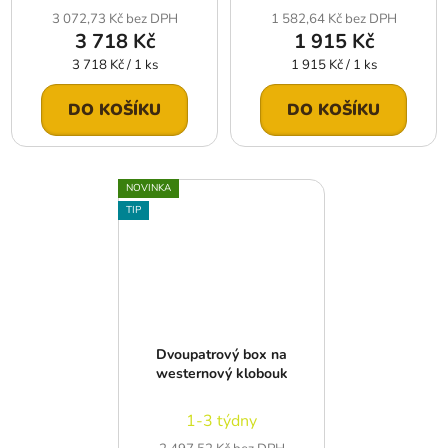
3 072,73 Kč bez DPH
1 582,64 Kč bez DPH
3 718 Kč
1 915 Kč
Měrná
Měrná
3 718 Kč / 1 ks
1 915 Kč / 1 ks
cena:
cena:
DO KOŠÍKU
DO KOŠÍKU
NOVINKA
TIP
Dvoupatrový box na
westernový klobouk
1-3 týdny