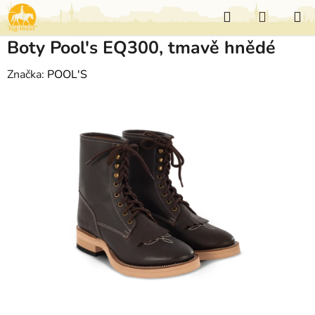
Přejít
Hledat
NÁKUP
na
KOŠÍK
obsah
Boty Pool's EQ300, tmavě hnědé
Značka:
POOL'S