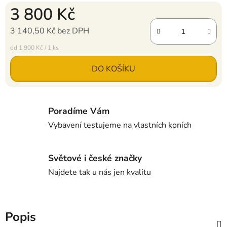
3 800 Kč
3 140,50 Kč bez DPH
Měrná cena:
od 1 900 Kč / 1 ks
DO KOŠÍKU
Poradíme Vám
Vybavení testujeme na vlastních koních
Světové i české značky
Najdete tak u nás jen kvalitu
Popis