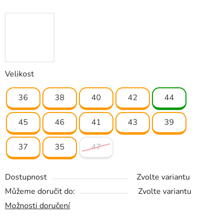
Velikost
36
38
40
42
44
45
46
41
43
39
37
35
47
Dostupnost
Zvolte variantu
Můžeme doručit do:
Zvolte variantu
Možnosti doručení