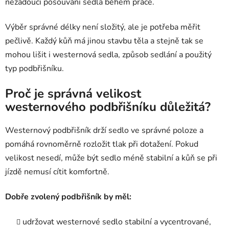
nežádoucí posouvání sedla během práce.
Výběr správné délky není složitý, ale je potřeba měřit
pečlivě. Každý kůň má jinou stavbu těla a stejně tak se
mohou lišit i westernová sedla, způsob sedlání a použitý
typ podbřišníku.
Proč je správná velikost
westernového podbřišníku důležitá?
Westernový podbřišník drží sedlo ve správné poloze a
pomáhá rovnoměrně rozložit tlak při dotažení. Pokud
velikost nesedí, může být sedlo méně stabilní a kůň se při
jízdě nemusí cítit komfortně.
Dobře zvolený podbřišník by měl:
udržovat westernové sedlo stabilní a vycentrované,