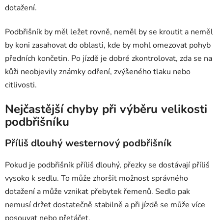
dotažení.
Podbřišník by měl ležet rovně, neměl by se kroutit a neměl
by koni zasahovat do oblasti, kde by mohl omezovat pohyb
předních končetin. Po jízdě je dobré zkontrolovat, zda se na
kůži neobjevily známky odření, zvýšeného tlaku nebo
citlivosti.
Nejčastější chyby při výběru velikosti
podbřišníku
Příliš dlouhý westernový podbřišník
Pokud je podbřišník příliš dlouhý, přezky se dostávají příliš
vysoko k sedlu. To může zhoršit možnost správného
dotažení a může vznikat přebytek řemenů. Sedlo pak
nemusí držet dostatečně stabilně a při jízdě se může více
posouvat nebo přetáčet.