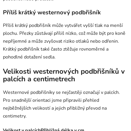
Příliš krátký westernový podbřišník
Příliš krátký podbřišník může vytvářet vyšší tlak na menší
plochu. Přezky zůstávají příliš nízko, což může být pro koně
nepříjemné a může zvyšovat riziko otlaků nebo odřenin.
Krátký podbřišník také často ztěžuje rovnoměrné a
pohodlné dotažení sedla.
Velikosti westernových podbřišníků v
palcích a centimetrech
Westernové podbřišníky se nejčastěji označují v palcích.
Pro snadnější orientaci jsme připravili přehled
nejběžnějších velikostí a jejich přibližný převod na
centimetry.
Velikost v palcích
Přibližná délka v cm