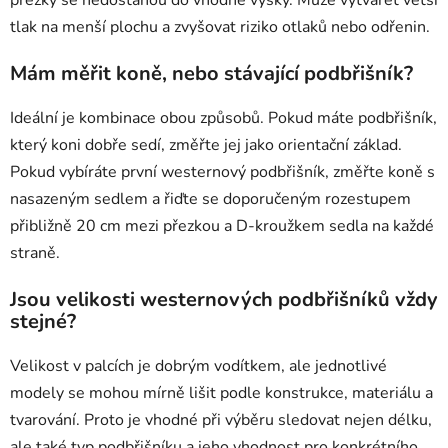
přezky se nedostanou do vhodné výšky. Může vytvářet větší
tlak na menší plochu a zvyšovat riziko otlaků nebo odřenin.
Mám měřit koně, nebo stávající podbřišník?
Ideální je kombinace obou způsobů. Pokud máte podbřišník,
který koni dobře sedí, změřte jej jako orientační základ.
Pokud vybíráte první westernový podbřišník, změřte koně s
nasazeným sedlem a řiďte se doporučeným rozestupem
přibližně 20 cm mezi přezkou a D-kroužkem sedla na každé
straně.
Jsou velikosti westernových podbřišníků vždy
stejné?
Velikost v palcích je dobrým vodítkem, ale jednotlivé
modely se mohou mírně lišit podle konstrukce, materiálu a
tvarování. Proto je vhodné při výběru sledovat nejen délku,
ale také typ podbřišníku a jeho vhodnost pro konkrétního