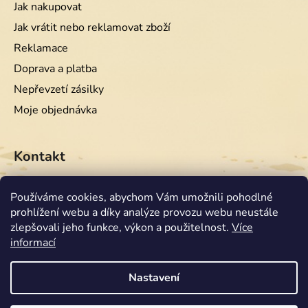
Jak nakupovat
Jak vrátit nebo reklamovat zboží
Reklamace
Doprava a platba
Nepřevzetí zásilky
Moje objednávka
Kontakt
info
@
equiwest.cz
Používáme cookies, abychom Vám umožnili pohodlné
prohlížení webu a díky analýze provozu webu neustále
+420724001554
zlepšovali jeho funkce, výkon a použitelnost.
Více
informací
Nastavení