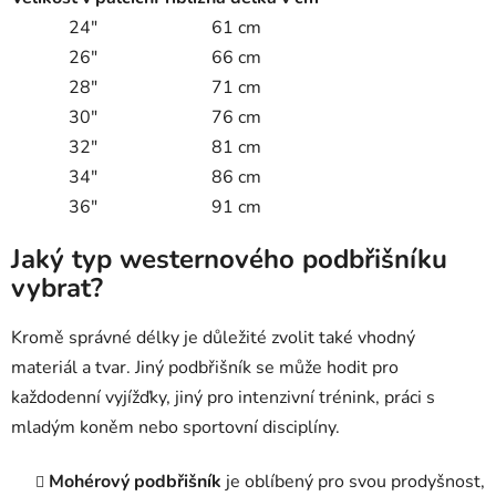
24"
61 cm
26"
66 cm
28"
71 cm
30"
76 cm
32"
81 cm
34"
86 cm
36"
91 cm
Jaký typ westernového podbřišníku
vybrat?
Kromě správné délky je důležité zvolit také vhodný
materiál a tvar. Jiný podbřišník se může hodit pro
každodenní vyjížďky, jiný pro intenzivní trénink, práci s
mladým koněm nebo sportovní disciplíny.
Mohérový podbřišník
je oblíbený pro svou prodyšnost,