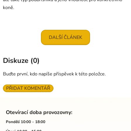
koně.
DALŠÍ ČLÁNEK
Diskuze (0)
Buďte první, kdo napíše příspěvek k této položce.
PŘIDAT KOMENTÁŘ
Z
á
Otevírací doba provozovny:
p
a
Pondělí 10:00 - 18:00