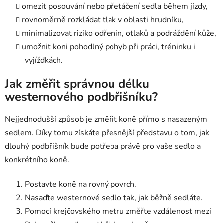
omezit posouvání nebo přetáčení sedla během jízdy,
rovnoměrně rozkládat tlak v oblasti hrudníku,
minimalizovat riziko odřenin, otlaků a podráždění kůže,
umožnit koni pohodlný pohyb při práci, tréninku i
vyjížďkách.
Jak změřit správnou délku
westernového podbřišníku?
Nejjednodušší způsob je změřit koně přímo s nasazeným
sedlem. Díky tomu získáte přesnější představu o tom, jak
dlouhý podbřišník bude potřeba právě pro vaše sedlo a
konkrétního koně.
Postavte koně na rovný povrch.
Nasaďte westernové sedlo tak, jak běžně sedláte.
Pomocí krejčovského metru změřte vzdálenost mezi