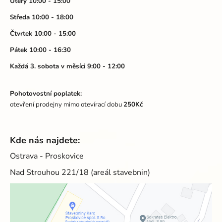
t
Úterý 10:00 - 15:00
í
Středa 10:00 - 18:00
Čtvrtek 10:00 - 15:00
Pátek 10:00 - 16:30
Každá 3. sobota v měsíci 9:00 - 12:00
Pohotovostní poplatek:
otevření prodejny mimo otevírací dobu
250Kč
Kde nás najdete:
Ostrava - Proskovice
Nad Strouhou 221/18 (areál stavebnin)