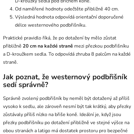
D-kroužky sedla pod břichem koně.
Od naměřené hodnoty odečtěte přibližně 40 cm.
Výsledná hodnota odpovídá orientační doporučené
délce westernového podbřišníku.
Praktické pravidlo říká, že po dotažení by mělo zůstat
přibližně
20 cm na každé straně
mezi přezkou podbřišníku
a D-kroužkem sedla. To odpovídá zhruba 8 palcům na každé
straně.
Jak poznat, že westernový podbřišník
sedí správně?
Správně zvolený podbřišník by neměl být dotažený až příliš
vysoko k sedlu, ale zároveň nesmí být tak krátký, aby přezky
zůstávaly příliš nízko na břiše koně. Ideální je, když jsou
přezky podbřišníku po dotažení přibližně ve stejné výšce na
obou stranách a latigo má dostatek prostoru pro bezpečné