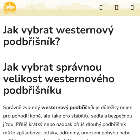
Přejít
Hledat
NÁKUP
na
KOŠÍK
obsah
Jak vybrat westernový
podbřišník?
Jak vybrat správnou
velikost westernového
podbřišníku
Správně zvolený
westernový podbřišník
je důležitý nejen
pro pohodlí koně, ale také pro stabilitu sedla a bezpečnou
jízdu. Příliš krátký nebo naopak příliš dlouhý podbřišník
může způsobovat otlaky, odřeniny, omezení pohybu nebo