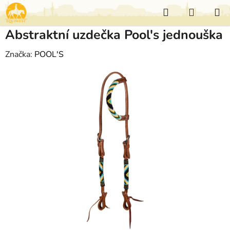
Přejít
Hledat
NÁKUP
na
KOŠÍK
obsah
Abstraktní uzdečka Pool's jednouška
Značka:
POOL'S