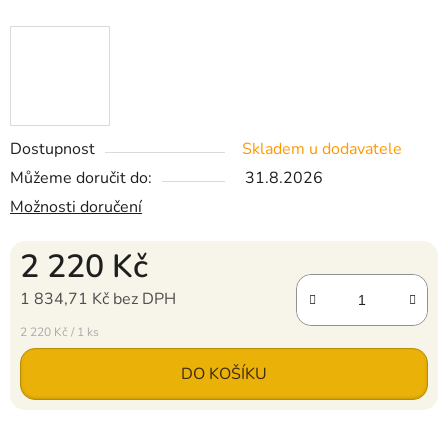
Dostupnost
Skladem u dodavatele
Můžeme doručit do:
31.8.2026
Možnosti doručení
2 220 Kč
1 834,71 Kč bez DPH
Měrná cena:
2 220 Kč / 1 ks
DO KOŠÍKU