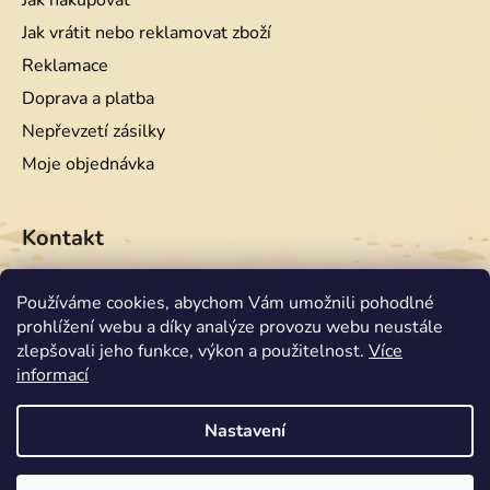
Jak nakupovat
Jak vrátit nebo reklamovat zboží
Reklamace
Doprava a platba
Nepřevzetí zásilky
Moje objednávka
Kontakt
info
@
equiwest.cz
Používáme cookies, abychom Vám umožnili pohodlné
prohlížení webu a díky analýze provozu webu neustále
+420724001554
zlepšovali jeho funkce, výkon a použitelnost.
Více
informací
Nastavení