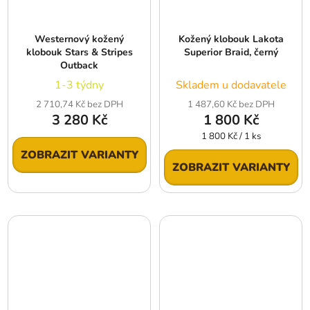
Westernový kožený
Kožený klobouk Lakota
klobouk Stars & Stripes
Superior Braid, černý
Outback
1-3 týdny
Skladem u dodavatele
2 710,74 Kč bez DPH
1 487,60 Kč bez DPH
3 280 Kč
1 800 Kč
Měrná
1 800 Kč / 1 ks
cena:
ZOBRAZIT VARIANTY
ZOBRAZIT VARIANTY