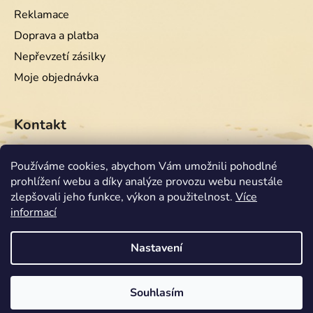
Reklamace
Doprava a platba
Nepřevzetí zásilky
Moje objednávka
Kontakt
info
@
equiwest.cz
Používáme cookies, abychom Vám umožnili pohodlné
prohlížení webu a díky analýze provozu webu neustále
+420724001554
zlepšovali jeho funkce, výkon a použitelnost.
Více
informací
Nastavení
Souhlasím
Vytvořil Shoptet
Copyright 2026
Equiwest
. Všechna práva vyhrazena.