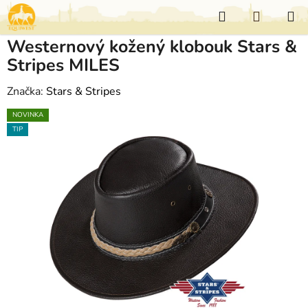
Přejít
Hledat
NÁKUP
na
KOŠÍK
obsah
Westernový kožený klobouk Stars &
Stripes MILES
Značka:
Stars & Stripes
NOVINKA
TIP