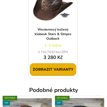
Westernový kožený
klobouk Stars & Stripes
Outback
1-3 týdny
2 710,74 Kč bez DPH
3 280 Kč
ZOBRAZIT VARIANTY
Podobné produkty
NOVINKA
NOVINKA
TIP
TIP