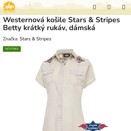
Přejít
Hledat
NÁKUP
na
KOŠÍK
obsah
Westernová košile Stars & Stripes
Betty krátký rukáv, dámská
Značka:
Stars & Stripes
NOVINKA