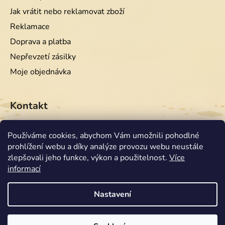
Jak vrátit nebo reklamovat zboží
Reklamace
Doprava a platba
Nepřevzetí zásilky
Moje objednávka
Kontakt
info
@
equiwest.cz
Používáme cookies, abychom Vám umožnili pohodlné
prohlížení webu a díky analýze provozu webu neustále
+420724001554
zlepšovali jeho funkce, výkon a použitelnost.
Více
informací
Nastavení