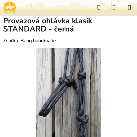
Přejít
Hledat
NÁKUP
na
KOŠÍK
obsah
Provazová ohlávka klasik
STANDARD - černá
Značka:
Bang handmade