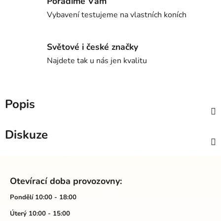
Poradíme Vám
Vybavení testujeme na vlastních koních
Světové i české značky
Najdete tak u nás jen kvalitu
Popis
Diskuze
Z
á
Otevírací doba provozovny:
p
a
Pondělí 10:00 - 18:00
t
Úterý 10:00 - 15:00